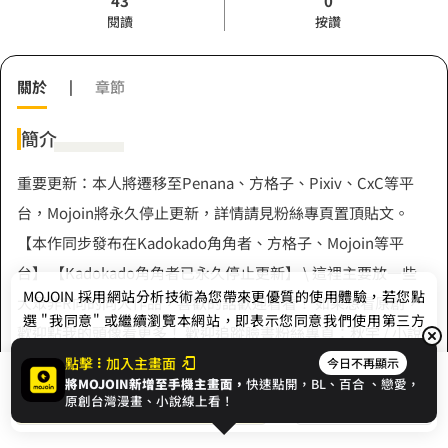
43
0
閱讀
按讚
關於
|
章節
簡介
重要更新：本人將遷移至Penana、方格子、Pixiv、CxC等平
台，Mojoin將永久停止更新，詳情請見粉絲專頁置頂貼文。
【本作同步發布在Kadokado角角者、方格子、Mojoin等平
台】 【Kadokado角角者已永久停止更新】 \ 這裡主要放一些
MOJOIN
採用網站分析技術為您帶來更優質的使用體驗，若您點
大眾非R向的同人作品，喜歡的話歡迎看看！ 如果想看原創，
選 "我同意" 或繼續瀏覽本網站，即表示您同意我們使用第三方
歡迎點我的頭像看更多！ 歡迎追蹤臉書粉絲專頁：秋宇 / 小說
Cookie，欲瞭解更多資訊請見
隱私權政策
。
×文字委託
點擊
加入主畫面
今日不再顯示
將MOJOIN新增至手機主畫面，
快速點開，BL、
百合
、戀愛，
我同意
開始閱讀
收藏
原創台灣漫畫、小說線上看！
作者