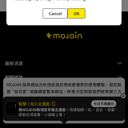
Cancel
OK
最新消息
相關條款
MOJOIN
採用網站分析技術為您帶來更優質的使用體驗，若您點
聯絡我們
選 "我同意" 或繼續瀏覽本網站，即表示您同意我們使用第三方
Cookie，欲瞭解更多資訊請見
隱私權政策
。
點擊
加入主畫面
今日不再顯示
將MOJOIN新增至手機主畫面，
快速點開，BL、
百合
、戀愛，
我同意
原創台灣漫畫、小說線上看！
© 2024 gamania Digital Entertainment Co., Ltd.