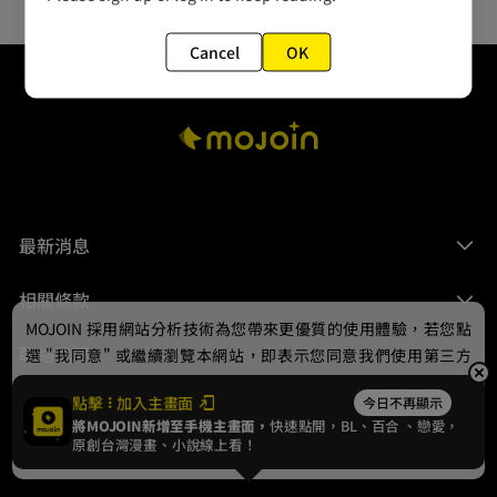
Cancel
OK
最新消息
相關條款
MOJOIN
採用網站分析技術為您帶來更優質的使用體驗，若您點
聯絡我們
選 "我同意" 或繼續瀏覽本網站，即表示您同意我們使用第三方
Cookie，欲瞭解更多資訊請見
隱私權政策
。
點擊
加入主畫面
今日不再顯示
將MOJOIN新增至手機主畫面，
快速點開，BL、
百合
、戀愛，
我同意
原創台灣漫畫、小說線上看！
© 2024 gamania Digital Entertainment Co., Ltd.