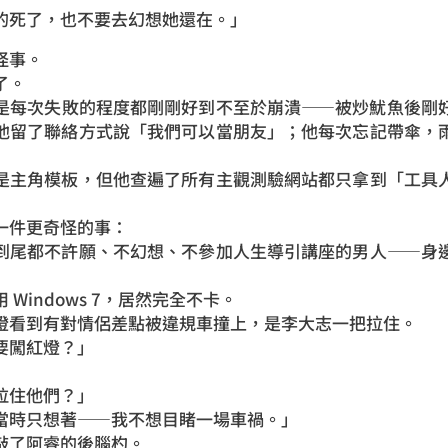
的死了，也不要去幻想她還在。」
怪事。
了。
是每次失敗的程度都剛剛好到不至於崩潰——被炒魷魚後剛
他留了聯絡方式說「我們可以當朋友」；他每次忘記帶傘，
是主角模板，但他查遍了所有主觀測驗網站都只拿到「工具
一件更奇怪的事：
到尾都不許願、不幻想、不參加人生導引講座的男人——身
Windows 7，居然完全不卡。
燈看到有對情侶差點被違規車撞上，是李大志一把拉住。
要闖紅燈？」
拉住他們？」
當時只想著——我不想目睹一場車禍。」
敲了阿睿的後腦杓。