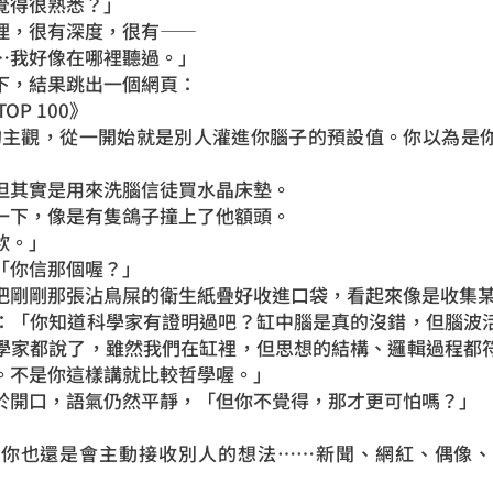
覺得很熟悉？」
理，很有深度，很有——
…我好像在哪裡聽過。」
下，結果跳出一個網頁：
P 100》
認為的主觀，從一開始就是別人灌進你腦子的預設值。你以為是
但其實是用來洗腦信徒買水晶床墊。
一下，像是有隻鴿子撞上了他額頭。
欸。」
「你信那個喔？」
把剛剛那張沾鳥屎的衛生紙疊好收進口袋，看起來像是收集
：「你知道科學家有證明過吧？缸中腦是真的沒錯，但腦波
學家都說了，雖然我們在缸裡，但思想的結構、邏輯過程都
。不是你這樣講就比較哲學喔。」
於開口，語氣仍然平靜，「但你不覺得，那才更可怕嗎？」
，你也還是會主動接收別人的想法……新聞、網紅、偶像、