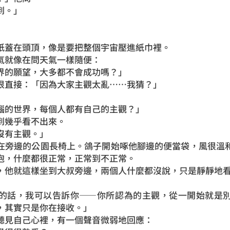
到。」
紙蓋在頭頂，像是要把整個宇宙壓進紙巾裡。
氣就像在問天氣一樣隨便：
界的願望，大多都不會成功嗎？」
很直接：「因為大家主觀太亂……我猜？」
腦的世界，每個人都有自己的主觀？」
到幾乎看不出來。
沒有主觀。」
在旁邊的公園長椅上。鴿子開始啄他腳邊的便當袋，風很溫
泡，什麼都很正常，正常到不正常。
，他就這樣坐到大叔旁邊，兩個人什麼都沒說，只是靜靜地
的話，我可以告訴你——你所認為的主觀，從一開始就是
，其實只是你在接收。」
聽見自己心裡，有一個聲音微弱地回應：