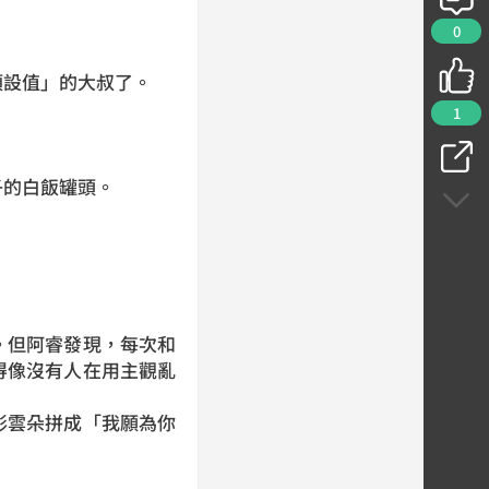
0
預設值」的大叔了。
1
子的白飯罐頭。
。但阿睿發現，每次和
得像沒有人在用主觀亂
形雲朵拼成「我願為你