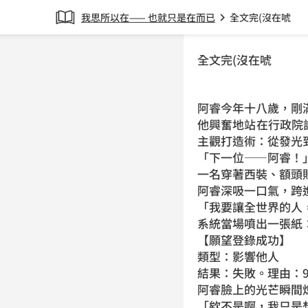
我思所以在—— 也就只是在而已
全文完(沒在唬
chevron_right
全文完(沒在唬
阿睿今年十八歲，剛
他興奮地站在行政院
主觀打造術：從發光
「下一位——阿睿！
一名穿著西裝、額頭
阿睿深吸一口氣，跨
「我要讓全世界的人
系統當場噴出一張紙
【願望登錄成功】
類型：影響他人
結果：失敗。理由：9
阿睿臉上的光芒瞬間
「欸不是啊，我只是