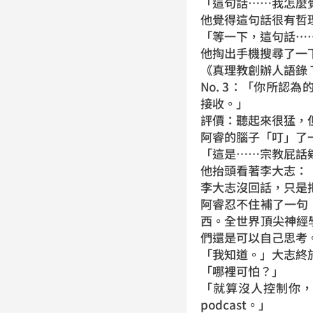
「這句話……我怎麼
他覺得這句話很有哲
「等一下，這句話…
他掏出手機搜尋了一
《真理教創辦人語錄 TO
No. 3：「你所
接收。」
評價：聽起來很猛，
阿睿的腦子「叮」了
「這是……宗教屁話
他抬頭看著李大志：
李大志沒回話，只是
阿睿忍不住補了一句
西。全世界頂尖神經
們還是可以自己思考
「我知道。」大志終
「哪裡可怕？」
「就算沒人控制你
podcast。」