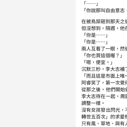
「……」
「你說那叫自由意志
在被鳥屎砸到那天之
但沒想到，隔週，他
「你是……」
「你是……」
兩人互看了一眼，然
「你也買這個喔？」
「嗯，便宜。」
沉默三秒，李大志補
「而且這是市面上唯
阿睿笑了，第一次覺
從那之後，他們開始
李大志待在一起，周
調整一樣。
沒有女孩發出閃光，
轉世五百次」的求愛
只有風、草地、與有