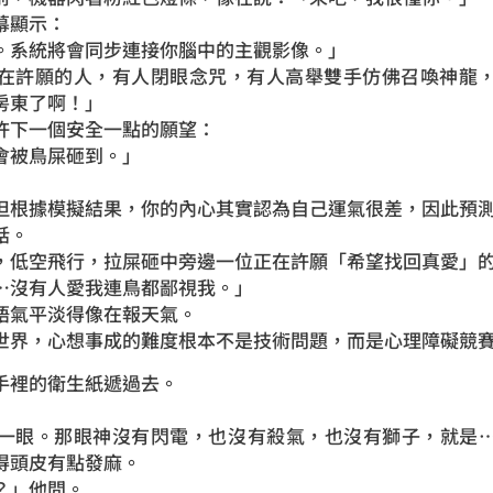
幕顯示：
。系統將會同步連接你腦中的主觀影像。」
在許願的人，有人閉眼念咒，有人高舉雙手仿佛召喚神龍
房東了啊！」
許下一個安全一點的願望：
會被鳥屎砸到。」
但根據模擬結果，你的內心其實認為自己運氣很差，因此預測
話。
，低空飛行，拉屎砸中旁邊一位正在許願「希望找回真愛」
…沒有人愛我連鳥都鄙視我。」
語氣平淡得像在報天氣。
世界，心想事成的難度根本不是技術問題，而是心理障礙競
手裡的衛生紙遞過去。
一眼。那眼神沒有閃電，也沒有殺氣，也沒有獅子，就是
得頭皮有點發麻。
？」他問。