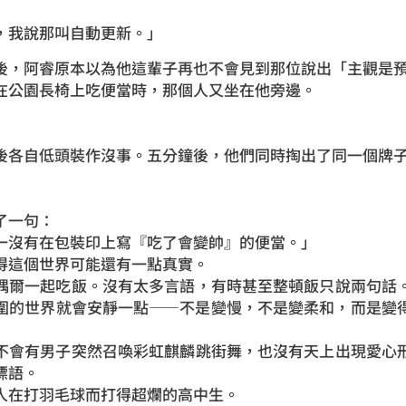
，我說那叫自動更新。」
後，阿睿原本以為他這輩子再也不會見到那位說出「主觀是
在公園長椅上吃便當時，那個人又坐在他旁邊。
後各自低頭裝作沒事。五分鐘後，他們同時掏出了同一個牌
了一句：
一沒有在包裝印上寫『吃了會變帥』的便當。」
得這個世界可能還有一點真實。
偶爾一起吃飯。沒有太多言語，有時甚至整頓飯只說兩句話
圍的世界就會安靜一點——不是變慢，不是變柔和，而是變
不會有男子突然召喚彩虹麒麟跳街舞，也沒有天上出現愛心
標語。
人在打羽毛球而打得超爛的高中生。