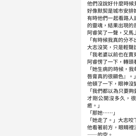
他們沒說好什麼時候
好像默契是城市安排
有時他們一起看路人
的靈魂，結果出現的
阿睿笑了一聲，又馬
「有時候我真的分不
大志沒笑，只是輕聲
「我老婆以前也在賣
阿睿愣了一下，轉頭
「她生病的時候，我
唇膏真的很顯色』。
他頓了一下，眼神沒
「我們都以為只要夠
才剛公開沒多久，
癒。」
「那她……」
「她走了。」大志咬
他看著前方，眼睛裡
——的空。