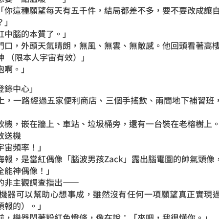
「你這種願望每天有五千件，結局都差不多，要不要改成讓
？」
缸中腦的本質了。」
門口，外頭天氣晴朗，無風、無雲、無敵感。他回頭看著高
神 （限本人宇宙有效）」
抱啊。」
登錄中心」
上，一路經過五家便利商店、三個手搖飲、兩間地下補習班
款機，嵌在牆上、車站、垃圾桶旁，還有一台裝在老榕樹上
放送機
宇宙頻率！」
海報，是當紅偶像「腦波男孩Zack」露出腦電圖的帥氣頭像
全能神偶像！」
的非主觀調查指出——
府機器可以幫助心想事成，雖然沒有任何一項願望真正實現
預報的）。」
前，機器閃著粉紅色燈條，像在說：「來吧，我很懂你。」