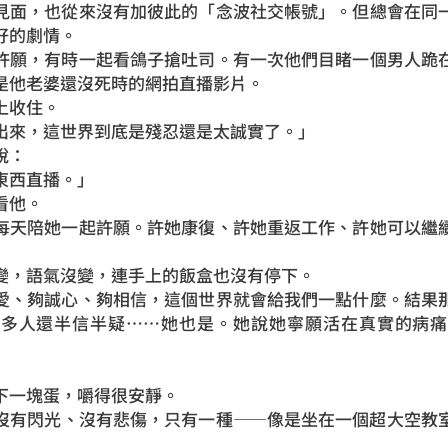
見面，也從來沒有加彼此的「念波社交帳號」。但總會在同
好的劇情。
許願，有時一起看鴿子搶吐司。有一次他們目睹一個男人跪
是他老婆還沒死時的網拍直播影片。
上收住。
出來，這世界到底是殘忍還是太誠實了。」
說：
東西直播。」
看他。
每天陪她一起許願。許她康復、許她重返工作、許她可以繼
」
變，語氣沒變，連手上的飯盒也沒有停下。
愛、夠誠心、夠相信，這個世界就會給我們一點什麼。結果
很多人還半信半疑……她也是。她說她寧願活在真實的病痛
下一塊蛋，嚼得很安靜。
沒有閃光、沒有悲傷，只有一種——像是坐在一個超大空教