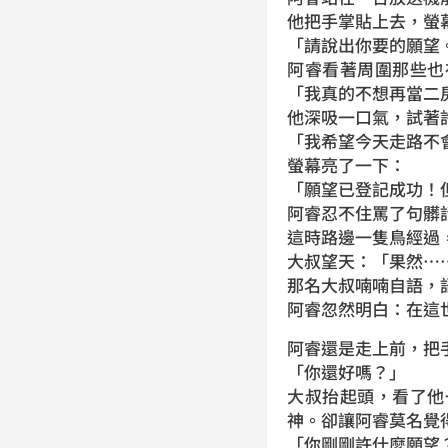
他把手掌貼上去，螢
「請說出你要的願望
阿睿看著周圍那些也
「我真的不想再當二
他深吸一口氣，試著
「我希望今天走路不
螢幕亮了一下：
「願望已登記成功！
阿睿忍不住罵了句髒
這時路邊一隻鳥經過
大叔望天：「果然…
那名大叔喃喃自語，
阿睿忽然明白：在這
阿睿還是走上前，把
「你還好嗎？」
大叔抬起頭，看了他
神。卻讓阿睿莫名覺
「你剛剛許什麼願望