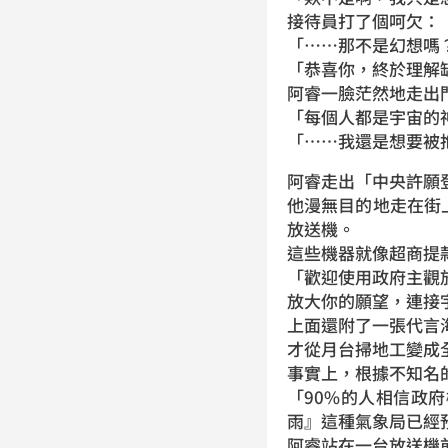
接待員打了個呵欠：
「……那不是幻想嗎
「恭喜你，終於理解
阿睿一臉茫然地走出
「每個人都是宇宙的
「……我還是想要被
阿睿走出「中央許願
他漫無目的地走在街
放送機。
這些機器就像超商提
「歡迎使用政府主觀
放大你的願望，連接
上面還附了一張代言
才從月台掃地工變成
事實上，根據不知名
「90%的人相信政
雨』這種氣象局已經
阿睿站在一台放送機