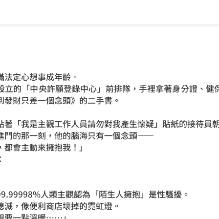
滿法定心想事成年齡。
設立的「中央許願登錄中心」前排隊，手裡拿著身分證、健
到發財只差一個念頭》的二手書。
」
貼著「我是主觀工作人員請勿對我產生懷疑」貼紙的接待員
進門的那一刻，他的腦海只有一個念頭——
，都會主動來擁抱我！」
：
9.99998%人類主觀認為「陌生人擁抱」是性騷擾。
熄滅，像便利商店壞掉的霓虹燈。
想要一點溫暖……」