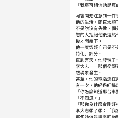
「我寧可相信她是真
阿睿開始注意到一件
他的生活，簡直太順
不是說沒有失敗，而
戀的人拒絕他後還給
後才開始下。
他一度懷疑自己是不
特化」評分。
直到有天，他發現了
李大志——那個從頭
然現象發生。
甚至，他的電腦還在用 
有一次，他經過紅綠
「你怎麼知道那台車
「不知道。」
「那你為什麼會剛好
李大志想了想：「我
那句話像是用平底鍋