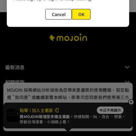
Cancel
OK
最新消息
相關條款
MOJOIN
採用網站分析技術為您帶來更優質的使用體驗，若您點
聯絡我們
選 "我同意" 或繼續瀏覽本網站，即表示您同意我們使用第三方
Cookie，欲瞭解更多資訊請見
隱私權政策
。
點擊
加入主畫面
今日不再顯示
將MOJOIN新增至手機主畫面，
快速點開，BL、
百合
、戀愛，
我同意
原創台灣漫畫、小說線上看！
© 2024 gamania Digital Entertainment Co., Ltd.