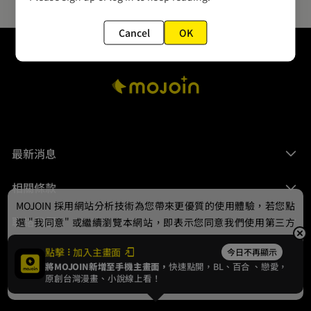
Cancel
OK
最新消息
相關條款
MOJOIN
採用網站分析技術為您帶來更優質的使用體驗，若您點
聯絡我們
選 "我同意" 或繼續瀏覽本網站，即表示您同意我們使用第三方
Cookie，欲瞭解更多資訊請見
隱私權政策
。
點擊
加入主畫面
今日不再顯示
將MOJOIN新增至手機主畫面，
快速點開，BL、
百合
、戀愛，
我同意
原創台灣漫畫、小說線上看！
© 2024 gamania Digital Entertainment Co., Ltd.