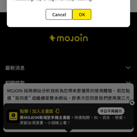
Cancel
OK
最新消息
相關條款
MOJOIN
採用網站分析技術為您帶來更優質的使用體驗，若您點
聯絡我們
選 "我同意" 或繼續瀏覽本網站，即表示您同意我們使用第三方
Cookie，欲瞭解更多資訊請見
隱私權政策
。
點擊
加入主畫面
今日不再顯示
將MOJOIN新增至手機主畫面，
快速點開，BL、
百合
、戀愛，
我同意
原創台灣漫畫、小說線上看！
© 2024 gamania Digital Entertainment Co., Ltd.