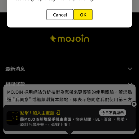
Cancel
OK
最新消息
相關條款
MOJOIN
採用網站分析技術為您帶來更優質的使用體驗，若您點
聯絡我們
選 "我同意" 或繼續瀏覽本網站，即表示您同意我們使用第三方
Cookie，欲瞭解更多資訊請見
隱私權政策
。
點擊
加入主畫面
今日不再顯示
將MOJOIN新增至手機主畫面，
快速點開，BL、
百合
、戀愛，
我同意
原創台灣漫畫、小說線上看！
© 2024 gamania Digital Entertainment Co., Ltd.