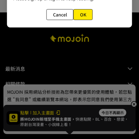
Cancel
OK
最新消息
相關條款
MOJOIN
採用網站分析技術為您帶來更優質的使用體驗，若您點
聯絡我們
選 "我同意" 或繼續瀏覽本網站，即表示您同意我們使用第三方
Cookie，欲瞭解更多資訊請見
隱私權政策
。
點擊
加入主畫面
今日不再顯示
將MOJOIN新增至手機主畫面，
快速點開，BL、
百合
、戀愛，
我同意
原創台灣漫畫、小說線上看！
© 2024 gamania Digital Entertainment Co., Ltd.