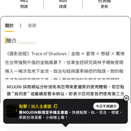
462
600
已完結
閱讀
按讚
更新
關於
|
章節
簡介
《匯影迷蹤》Trace of Shadows｜金融 × 愛情 × 懸疑 × 驚悚
在台幣強勢升值的金融風暴下，信聿金控研究員林予珊無意間
捲入一場涉及地下金流、政治勾結與匯率操控的陰謀。她的報
告成為操縱市場的工具，戀人黃信寬神秘失蹤多年後突然現
MOJOIN
採用網站分析技術為您帶來更優質的使用體驗，若您點
身，帶來一份將真相永久寫入區塊鏈的機密資料——
選 "我同意" 或繼續瀏覽本網站，即表示您同意我們使用第三方
「Phaethon-114」。 愛情的信任、職場的背叛、記憶與真相
Cookie，欲瞭解更多資訊請見
隱私權政策
。
的抉擇交織成一場無法預測的命運風暴。當真相浮出水面，她
點擊
加入主畫面
今日不再顯示
將MOJOIN新增至手機主畫面，
快速點開，BL、
百合
、戀愛，
展開全部
才發現，真正的「升值」，不只是貨幣的變動，而是靈魂與記
我同意
開始閱讀
收藏
原創台灣漫畫、小說線上看！
憶之間的選擇。 ——真相不會消失，只會等待被記起。