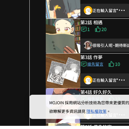
正在輸入留言
第2話 相遇
1
20
很吸引人呢~期待新
第3話 作夢
10
搶先留言
正在輸入留言
第4話 好久好久
10
搶先留言
MOJOIN
採用網站分析技術為您帶來更優質的使
欲瞭解更多資訊請見
隱私權政策
。
正在輸入留言
第5話 偶像的家