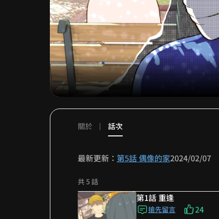
關於
話次
最新更新：
第5話 偶像的家
2024/02/07
共 5 話
第1話 重逢
24
搶先留言