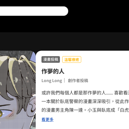
漫畫投稿
溫馨療癒
作夢的人
0
Long Long
創作者投稿
1
0
或許我們每個人都是那作夢的人...... 喜歡看漫畫的黃小玉偶然發現一家神奇的書店，被
一本關於臥底警察的漫畫深深吸引，從此作
2
1
的漫畫男主角陳一達。小玉與臥底成「白虎
3
2
織的不法情事! （這是全使用Blender 3D軟體製作的漫畫，希望帶給大家不同的閱讀體
看更多
驗!）