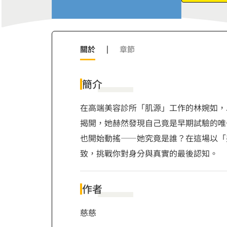
7
8
9
關於
|
章節
簡介
在高端美容診所「肌源」工作的林婉如，
揭開，她赫然發現自己竟是早期試驗的唯
也開始動搖——她究竟是誰？在這場以「
致，挑戰你對身分與真實的最後認知。
作者
慈慈