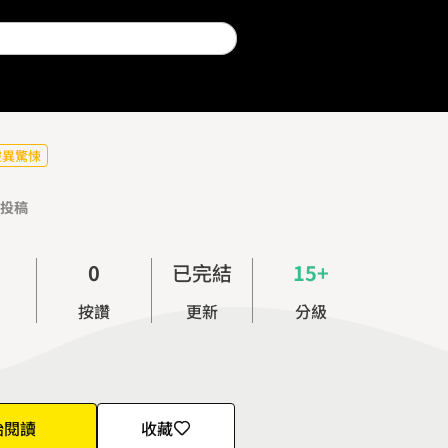
靈異驚悚
投稿
0
已完結
15+
1
按讚
更新
分級
2
3
4
5
始閱讀
收藏