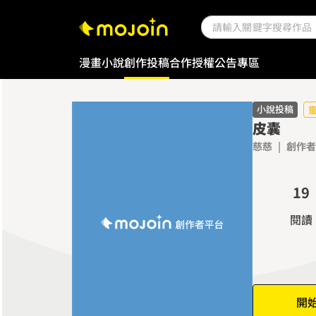
0
1
2
漫畫
小說
創作投稿
合作授權
公告專區
3
4
5
小說投稿
皮囊
6
慈慈
|
創作者
7
0
8
1
9
2
閱讀
3
4
5
6
開