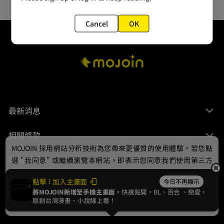
Cancel
OK
最新消息
相關條款
MOJOIN
採用網站分析技術為您帶來更優質的使用體驗，若您點
聯絡我們
選 "我同意" 或繼續瀏覽本網站，即表示您同意我們使用第三方
Cookie，欲瞭解更多資訊請見
隱私權政策
。
點擊
加入主畫面
今日不再顯示
將MOJOIN新增至手機主畫面，
快速點開，BL、
百合
、戀愛，
我同意
原創台灣漫畫、小說線上看！
© 2024 gamania Digital Entertainment Co., Ltd.