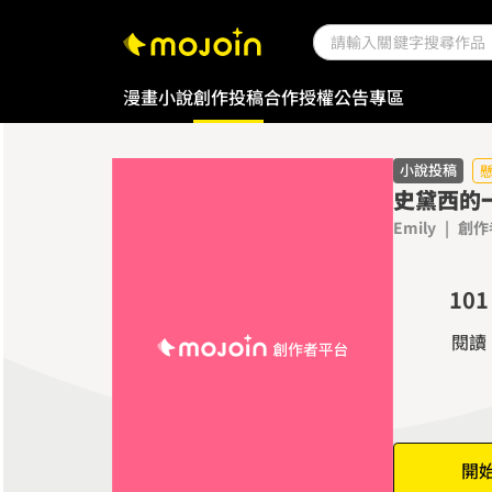
漫畫
小說
創作投稿
合作授權
公告專區
小說投稿
史黛西的
Emily
|
創作
0
0
1
0
1
2
1
2
閱讀
3
2
3
4
3
4
5
4
5
6
5
6
開