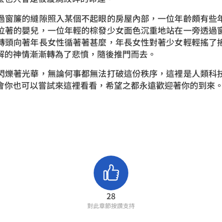
過窗簾的縫隙照入某個不起眼的房屋內部，一位年齡頗有些
泣著的嬰兒，一位年輕的棕發少女面色沉重地站在一旁透過
轉頭向著年長女性循著著甚麼，年長女性對著少女輕輕搖了
解的神情漸漸轉為了悲憤，隨後推門而去。
閃爍著光華，無論何事都無法打破這份秩序，這裡是人類科
會你也可以嘗試來這裡看看，希望之都永遠歡迎著你的到來
28
對此章節按讚支持