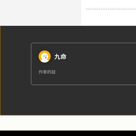
九命
作者的話