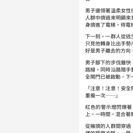
男子邊領著溫柔女性
人群中擠過來明顯來
身擠進了電梯，待電
下一刻，一群人從逃
只見他轉身比出手勢
好是男子離去的方向
男子腳下的步伐雖快
路線，同時沿路隨手
全閘門已被啟動，下
「注意！注意！安全
重複一次……」
紅色的警示燈閃爍著
上。一時間，混合著
從擁擠的人群間穿過
樣的極度冷靜，一舉