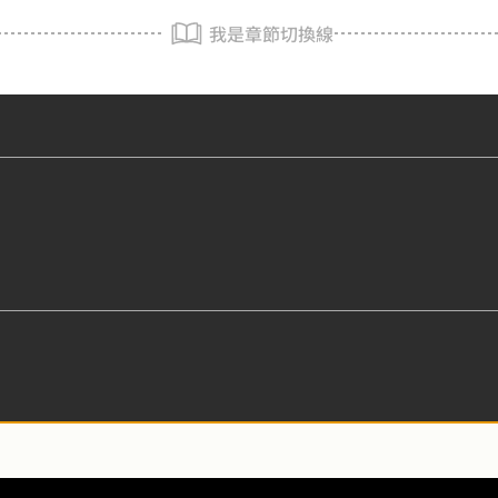
我是章節切換線