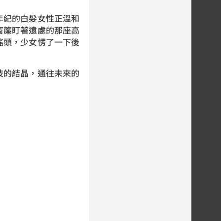
年紀的白髮女性正溫和
窗簾盯著遠處的那座高
搖頭，少女愣了一下後
技的結晶，通往未來的
。