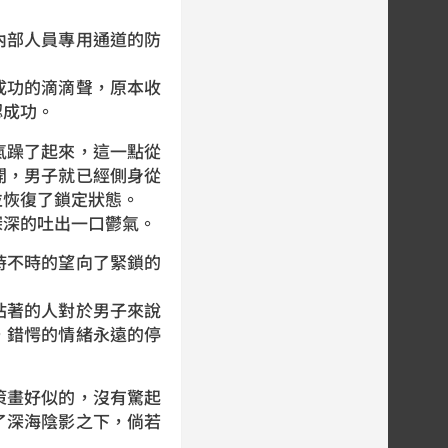
內部人員專用通道的防
成功的滴滴聲，原本收
認成功。
氣躁了起來，這一點從
開，男子就已經側身從
並恢復了鎖定狀態。
深深的吐出一口鬱氣。
時不時的望向了緊鎖的
站著的人對於男子來說
，錯愕的情緒永遠的停
。
策畫好似的，沒有驚起
了深海陰影之下，倘若