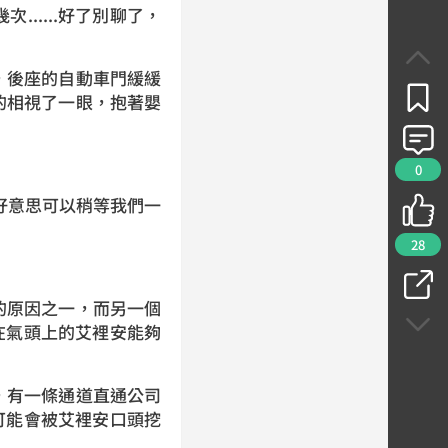
.....好了別聊了，
，後座的自動車門緩緩
的相視了一眼，抱著嬰
0
好意思可以稍等我們一
28
的原因之一，而另一個
還在氣頭上的艾裡安能夠
，有一條通道直通公司
大可能會被艾裡安口頭挖