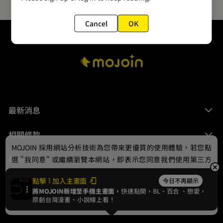
Cancel
OK
最新消息
相關條款
MOJOIN
採用網站分析技術為您帶來更優質的使用體驗，若您點
聯絡我們
選 "我同意" 或繼續瀏覽本網站，即表示您同意我們使用第三方
Cookie，欲瞭解更多資訊請見
隱私權政策
。
點擊
加入主畫面
今日不再顯示
將MOJOIN新增至手機主畫面，
快速點開，BL、
百合
、戀愛，
我同意
原創台灣漫畫、小說線上看！
© 2024 gamania Digital Entertainment Co., Ltd.