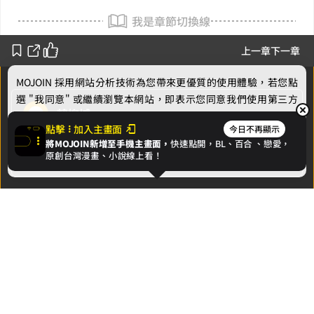
我是章節切換線
上一章
下一章
MOJOIN
採用網站分析技術為您帶來更優質的使用體驗，若您點
選 "我同意" 或繼續瀏覽本網站，即表示您同意我們使用第三方
韓柳城
Cookie，欲瞭解更多資訊請見
隱私權政策
。
點擊
加入主畫面
今日不再顯示
將MOJOIN新增至手機主畫面，
快速點開，BL、
百合
、戀愛，
作者的話
我同意
原創台灣漫畫、小說線上看！
下一章
文件編號03