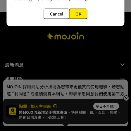
Cancel
OK
最新消息
相關條款
MOJOIN
採用網站分析技術為您帶來更優質的使用體驗，若您點
聯絡我們
選 "我同意" 或繼續瀏覽本網站，即表示您同意我們使用第三方
Cookie，欲瞭解更多資訊請見
隱私權政策
。
點擊
加入主畫面
今日不再顯示
將MOJOIN新增至手機主畫面，
快速點開，BL、
百合
、戀愛，
我同意
原創台灣漫畫、小說線上看！
© 2024 gamania Digital Entertainment Co., Ltd.