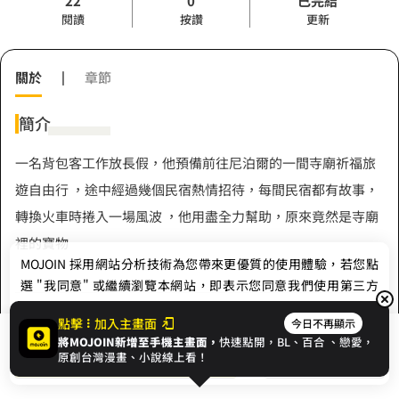
22
0
已完結
閱讀
按讚
更新
關於
|
章節
簡介
一名背包客工作放長假，他預備前往尼泊爾的一間寺廟祈福旅
遊自由行 ，途中經過幾個民宿熱情招待，每間民宿都有故事，
轉換火車時捲入一場風波 ，他用盡全力幫助，原來竟然是寺廟
裡的寶物
MOJOIN
採用網站分析技術為您帶來更優質的使用體驗，若您點
選 "我同意" 或繼續瀏覽本網站，即表示您同意我們使用第三方
Cookie，欲瞭解更多資訊請見
隱私權政策
。
作者
點擊
加入主畫面
今日不再顯示
將MOJOIN新增至手機主畫面，
快速點開，BL、
百合
、戀愛，
我同意
開始閱讀
收藏
原創台灣漫畫、小說線上看！
蘇雅蘊