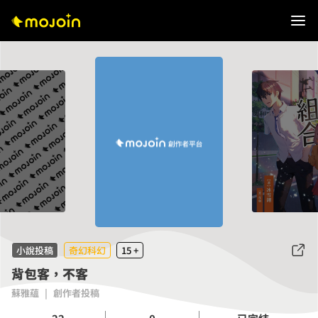
小說投稿
奇幻科幻
15 +
背包客，不客
蘇雅蘊
|
創作者投稿