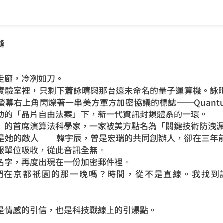
縫
走廊，冷冽如刀。
驗室裡，只剩下蕭詠晴與那台還未命名的量子運算機。詠晴
右上角閃爍著一串美方軍方加密協議的標誌──Quantum Sh
動的「晶片自由法案」下，新一代資訊封鎖體系的一環。
首席演算法科學家，一家被美方點名為「關鍵技術防洩漏
她的敵人──韓宇辰，曾是宏瑞的共同創辦人，卻在三年前
報單位吸收，從此音訊全無。
字，再度出現在一份加密郵件裡。
京都祇園的那一晚嗎？時間，從不是直線。我找到
情感的引信，也是科技戰線上的引爆點。