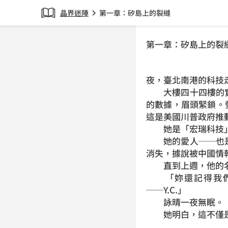
晶界迷陣
第一章：矽島上的裂縫
chevron_right
第一章：矽島上的裂
夜，臺北南港的科技
大樓四十四樓的實
的數據，眉頭緊鎖。螢幕
這是美國川普政府推
她是「宏瑞科技」的
她的愛人──也是
消失，據說被中國情
直到上週，他的名
「妳還記得我們在
──Y.C.」
詠晴一夜無眠。
她明白，這不僅是