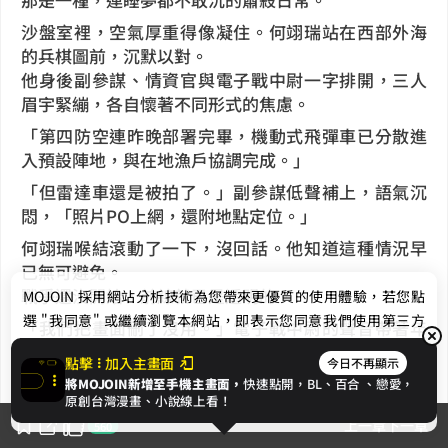
沙盤室裡，空氣厚重得像凝住。何翊瑞站在西部外海
的兵棋圖前，沉默以對。
他身後副參謀、情資官與電子戰中尉一字排開，三人
眉宇緊繃，各自懷著不同形式的焦慮。
「第四防空連昨晚部署完畢，機動式飛彈車已分散進
入預設陣地，與在地漁戶協調完成。」
「但雷達車還是被拍了。」副參謀低聲補上，語氣沉
悶，「照片PO上網，還附地點定位。」
何翊瑞喉結滾動了一下，沒回話。他知道這種情況早
已無可避免。
戰爭還沒開始，前線就已是透明的。
MOJOIN
採用網站分析技術為您帶來更優質的使用體驗，若您點
選 "我同意" 或繼續瀏覽本網站，即表示您同意我們使用第三方
「我們把畫面刪了沒用。」電子戰中尉的聲音帶著年
Cookie，欲瞭解更多資訊請見
隱私權政策
。
輕人壓不住的怒意與無力，「對岸早就收進情報庫
點擊
加入主畫面
今日不再顯示
裡。
將MOJOIN新增至手機主畫面，
快速點開，BL、
百合
、戀愛，
他們在對岸，有劇本；我們在這裡，只能即興演
我同意
原創台灣漫畫、小說線上看！
出。」
上一章
下一章
560