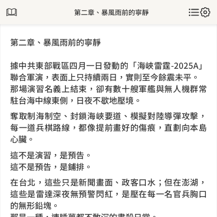
第二章、暴風雨前的寧靜
第二章、暴風雨前的寧靜
據中共東部戰區四月一日發動的「海峽雷霆-2025A」
聯合軍演，表面上只持續兩日，實則至今餘震未平。
那場演習名義上結束，卻有數十艘軍艦與無人機群常
駐台海中線東側，日夜不歇地壓境。
奪取制海制空、封鎖海峽要道、模擬對陸導彈攻擊，
每一道兵棋路線，都像提前畫好的傷痕，直劃向本島
心臟。
這不是演習，是預告。
這不是預告，是鋪排。
在台北，這些只是新聞畫面、政客口水；但在澎湖，
這些是雷達深夜無預警閃紅，是壓在每一名官兵胸口
的無形鉛塊。
那是一種，連睡夢都不敢沉的肅殺日常。