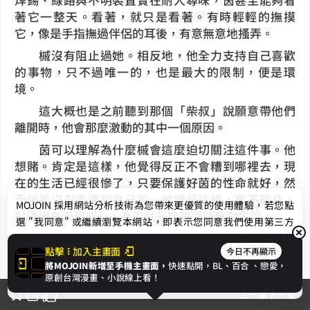
著它一整天。看著，就只是看著。有時輕輕的撫摸
它，像是手指撫過伴侶的耳後，有意無意地搔弄。
槭沒有阻止過她。相反地，他全力支持自己喜歡
的事物，只不過唯一的，也是最大的限制，便是環
境。
這大概也是之前聽到那個「柴叔」說願意帶他們
離開時，他會那麼激動的其中一個原因。
茵可以理解為什麼槭會這麼迫切關注這件事。他
想賭。肯定是這樣，他覺得反正不會糟到哪裡去，現
在的生活已經很慘了，只要保護好茵的性命就好，然
而他並沒有考慮到自己的。他總是這樣，奮不顧身，
MOJOIN
採用網站分析技術為您帶來更優質的使用體驗，若您點
對環境充滿警戒心，為的就是能夠隨時應對危險。
選 "我同意" 或繼續瀏覽本網站，即表示您同意我們使用第三方
但槭沒想過——好啦或許有吧——自己也同樣擔
Cookie，欲瞭解更多資訊請見
隱私權政策
。
點擊
加入主畫面
今日不再顯示
心他。明明就是雙胞胎，偏偏在這種地方搞什麼大男
將MOJOIN新增至手機主畫面，
快速點開，BL、
百合
、戀愛，
人主義……真是的，明明兩人一樣瘦，一樣窮，一樣
我同意
原創台灣漫畫、小說線上看！
餓。
上一章
下一章
責任應該是互相的，畢竟他們打從出生起就是命