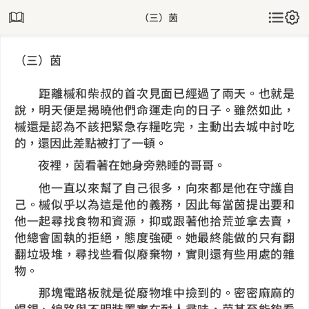
（三）茵
（三）茵
距離槭和柴叔的首次見面已經過了兩天。也就是
說，明天便是揭曉他們命運走向的日子。雖然如此，
槭還是認為不該把緊急存糧吃完，主動出去城中討吃
的，還因此差點被打了一頓。
夜裡，茵看著在她身旁熟睡的哥哥。
他一直以來幫了自己很多，向來都是他在守護自
己。槭似乎以為這是他的義務，因此每當茵提出要和
他一起尋找食物和資源，抑或跟著他拾荒並拿去賣，
他總會固執的拒絕，態度強硬。她最終能做的只有翻
翻垃圾堆，尋找些看似廢棄物，實則還有些用處的雜
物。
那塊電路板就是從廢物堆中撿到的。密密麻麻的
焊錫、線路與不明裝置實在耐人尋味，茵甚至能夠看