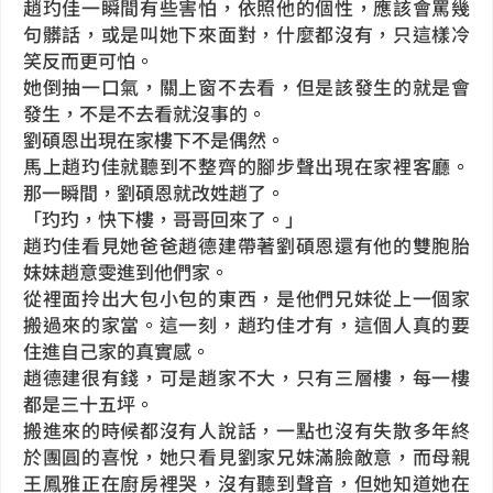
趙玓佳一瞬間有些害怕，依照他的個性，應該會罵幾
句髒話，或是叫她下來面對，什麼都沒有，只這樣冷
笑反而更可怕。
她倒抽一口氣，關上窗不去看，但是該發生的就是會
發生，不是不去看就沒事的。
劉碩恩出現在家樓下不是偶然。
馬上趙玓佳就聽到不整齊的腳步聲出現在家裡客廳。
那一瞬間，劉碩恩就改姓趙了。
「玓玓，快下樓，哥哥回來了。」
趙玓佳看見她爸爸趙德建帶著劉碩恩還有他的雙胞胎
妹妹趙意雯進到他們家。
從裡面拎出大包小包的東西，是他們兄妹從上一個家
搬過來的家當。這一刻，趙玓佳才有，這個人真的要
住進自己家的真實感。
趙德建很有錢，可是趙家不大，只有三層樓，每一樓
都是三十五坪。
搬進來的時候都沒有人說話，一點也沒有失散多年終
於團圓的喜悅，她只看見劉家兄妹滿臉敵意，而母親
王鳳雅正在廚房裡哭，沒有聽到聲音，但她知道她在