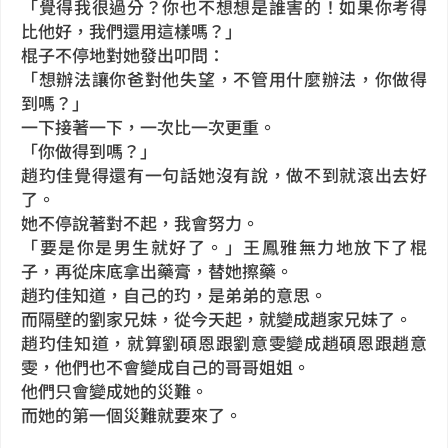
「覺得我很過分？你也不想想是誰害的！如果你考得
比他好，我們還用這樣嗎？」
棍子不停地對她發出叩問：
「想辦法讓你爸對他失望，不管用什麼辦法，你做得
到嗎？」
一下接著一下，一次比一次更重。
「你做得到嗎？」
趙玓佳覺得還有一句話她沒有說，做不到就滾出去好
了。
她不停說著對不起，我會努力。
「要是你是男生就好了。」王鳳雅無力地放下了棍
子，再從床底拿出藥膏，替她擦藥。
趙玓佳知道，自己的玓，是弟弟的意思。
而隔壁的劉家兄妹，從今天起，就變成趙家兄妹了。
趙玓佳知道，就算劉碩恩跟劉意雯變成趙碩恩跟趙意
雯，他們也不會變成自己的哥哥姐姐。
他們只會變成她的災難。
而她的第一個災難就要來了。