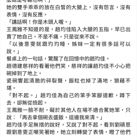
她的雙手乖乖的放在白皙的大腿上，沒有怨言，沒有
表情，沒有反應。
「講話啊！你是木頭人喔。」
王鳳雅不知道的是，趙玓佳陷入大腿的五指，早已出
賣了她自己。不是不痛，只是從來不說。
「以後意雯就跟玓玓睡，姊妹一定有很多話可以
說。」
餐桌上的一句話，驚醒了在回憶中的趙玓佳。
趙德建慈祥的看著他們笑，慈祥的讓趙玓佳不小心把
碗掉到了地上。
瓷碗響起清脆的碎裂聲，飯粒也掉了滿地，狼藉不
堪。
「對不起。」趙玓佳為自己的笨手笨腳道歉，蹲下
去，卻無從撿起。
王鳳雅一臉不耐，礙於其他人在場不適合罵她笨，只
說：「再去拿個碗去盛飯，這邊我來清。」
趙玓佳手足無措的說好，又說了對不起，看到劉碩恩
跟劉意雯正嘲笑著她，她立刻轉變了表情，瞪了他們