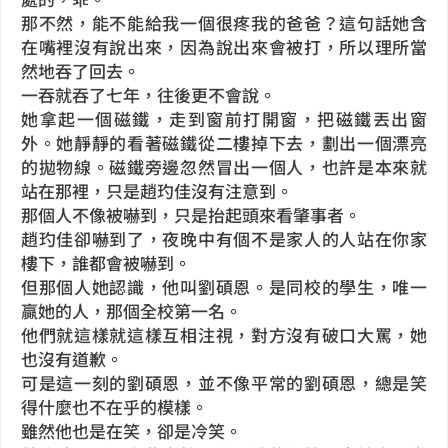
那不然，能不能給我一個很疼我的爸爸？這句話她含
在嘴裡沒有說出來，因為說出來會被打，所以理所當
然地吞了回去。
一吞就吞了七年，往後更不會說。
她拿起一個磁鐵，走到窗前打開窗，把磁鐵丟出窗
外。她靜靜的看著磁鐵從二樓掉下去，劃出一個漂亮
的拋物線。磁鐵旁邊忽然冒出一個人，也許是本來就
站在那裡，只是趙玓佳沒有注意到。
那個人不像被嚇到，只是抬起頭來看肇事者。
趙玓佳卻嚇到了，夜晚中有個不是家人的人站在你家
樓下，誰都會被嚇到。
但那個人她認識，他叫劉碩恩。是同校的學生，唯一
贏她的人，那個全校第一名。
他們就這樣就這樣互相注視，對方沒有破口大罵，她
也沒有道歉。
可是這一刻的劉碩恩，並不像平常的劉碩恩，總是笑
得什麼也不在乎的模樣。
雖然他也是在笑，卻是冷笑。