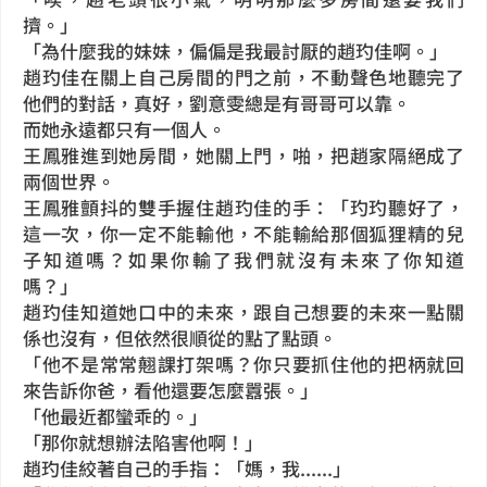
擠。」
「為什麼我的妹妹，偏偏是我最討厭的趙玓佳啊。」
趙玓佳在關上自己房間的門之前，不動聲色地聽完了
他們的對話，真好，劉意雯總是有哥哥可以靠。
而她永遠都只有一個人。
王鳳雅進到她房間，她關上門，啪，把趙家隔絕成了
兩個世界。
王鳳雅顫抖的雙手握住趙玓佳的手：「玓玓聽好了，
這一次，你一定不能輸他，不能輸給那個狐狸精的兒
子知道嗎？如果你輸了我們就沒有未來了你知道
嗎？」
趙玓佳知道她口中的未來，跟自己想要的未來一點關
係也沒有，但依然很順從的點了點頭。
「他不是常常翹課打架嗎？你只要抓住他的把柄就回
來告訴你爸，看他還要怎麼囂張。」
「他最近都蠻乖的。」
「那你就想辦法陷害他啊！」
趙玓佳絞著自己的手指：「媽，我......」