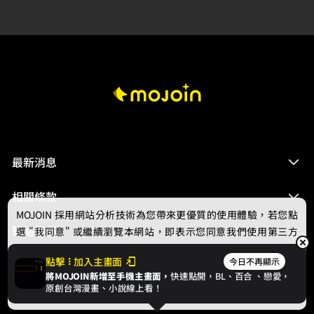
最新消息
相關條款
MOJOIN
採用網站分析技術為您帶來更優質的使用體驗，若您點
聯絡我們
選 "我同意" 或繼續瀏覽本網站，即表示您同意我們使用第三方
Cookie，欲瞭解更多資訊請見
隱私權政策
。
點擊
加入主畫面
今日不再顯示
將MOJOIN新增至手機主畫面，
快速點開，BL、
百合
、戀愛，
我同意
原創台灣漫畫、小說線上看！
© 2024 gamania Digital Entertainment Co., Ltd.