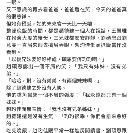
一眼。
又下意識的再去看爸爸，爸爸還在笑，今天的爸爸真
的很慈祥。
但她有預感，她的未來會一天比一天糟。
整頓晚飯的時間，都是趙德建一個人在說話，王鳳雅
在扮演大度的後母，三兄妹都安安靜靜，劉碩恩跟劉
意雯一直眉來眼去擠眉弄眼，趙玓佳低頭扒飯當作沒
看到。
「以後兄妹要好好相處，碩恩要疼玓玓啊。」
趙碩恩露出一個不屑的笑：「我只有妹妹，沒有弟
弟。」
「哈哈，對，沒有弟弟，有兩個妹妹啊。」
除了趙德建之外沒有人笑。
他的嘴角彎起一個不屑的弧度：「我永遠都只有一個
妹妹。」
趙玓佳面無表情：「我也沒有兄弟姊妹。」
趙德建還是沒有生氣，「玓玓很乖，你們會愈來愈好
的。」
吃完晚飯，趙玓佳跟平常一樣進房間讀書，劉碩恩跟