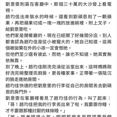
劉意雯則窩在客廳中，那個三十萬的大沙發上看電
視。
趙玓佳出來裝水的時候，還看到劉碩恩削了一顆蘋
果，再把蘋果切成一塊一塊的放進碗裡，附上叉子，
給劉意雯吃。
他們家是開餐廳的，現在已經開了好幾間分店，別人
都會認為趙玓佳是從小被寵大的，她自己知道，這兩
個被拋棄在外的小孩一定會恨她。
但他們至少還有彼此，而她，誰也不知道，她其實無
依無靠。
到了晚上，趙玓佳剛洗完澡從浴室出來，這時媽媽剛
好洗完碗整理完廚房，更各種家事，正帶著一張陰沉
的臉走進她房間。
趙玓佳快速的把劉意雯的行李從自己的房間丟去劉碩
恩的房門外。
劉意雯在客廳裡看見了趙玓佳的行為，叫了起來：
「哥！趙玓佳把我的行李丟出來了啦，我要跟你睡，
才不要跟那種討厭的妹妹睡。」
「唉，趙老頭很小氣，明明那麼多房間還要我們