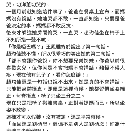
哭，切洋蔥切哭的。
一個月前就知道這件事了，爸爸在餐桌上宣布，而媽
媽沒有說話，她連哭都不敢，一直都知道，只要是爸
爸決定的事，媽媽都不敢反抗。
後來才躲進她房間偷哭，一直哭，趙玓佳坐在椅子上
不知所措一聲不吭。
「你是啞巴嗎？」王鳳雅終於說出了第一句話。
趙玓佳聽不懂，所以很乖巧的等出她的第二句話。
「都不會跟你爸說，你不想要兄弟姊妹，你爸以前很
喜歡女兒，但你就是不會撒嬌不會講話，難怪不得人
疼，現在他有兒子了，看你怎麼辦！」
趙玓佳還是一句話也說不出來，她是真的不會講話。
只能把身體挺直，即便是這種時候，她都習慣坐姿端
正，背脊挺直，椅子只坐三分之二。
現在只是把椅子搬離書桌，正對著媽媽而已，所以坐
姿不敢變。
這樣才可以假裝，沒有被罵，還是平常時候。
「而且還是劉碩恩，偏偏不是別人是劉碩恩！你為什
麼總是考輸他啊！」