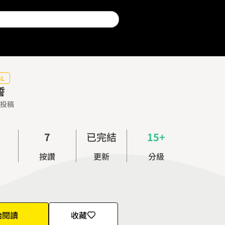
0
1
2
3
BL
誓
4
投稿
5
6
7
已完結
15+
8
按讚
更新
分級
9
始閱讀
收藏