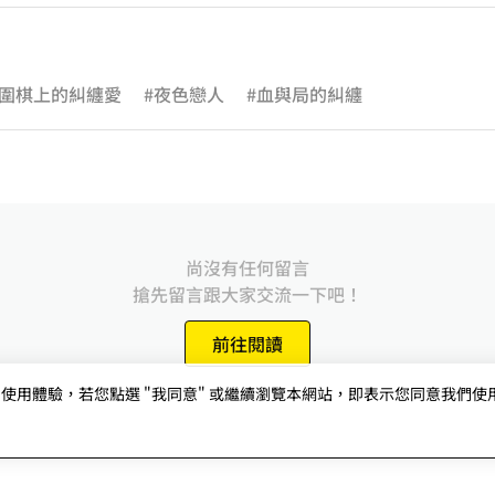
#圍棋上的糾纏愛
#夜色戀人
#血與局的糾纏
尚沒有任何留言
搶先留言跟大家交流一下吧！
前往閱讀
用體驗，若您點選 "我同意" 或繼續瀏覽本網站，即表示您同意我們使用第三