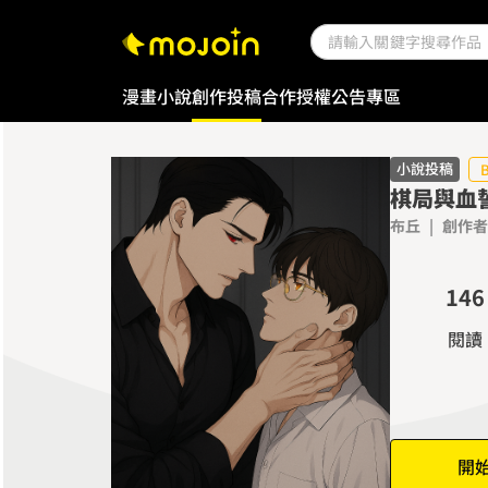
漫畫
小說
創作投稿
合作授權
公告專區
0
1
0
2
小說投稿
棋局與血
1
3
布丘
|
創作者
2
4
0
3
5
1
4
6
2
5
7
閱讀
3
6
8
4
7
9
5
8
6
9
開