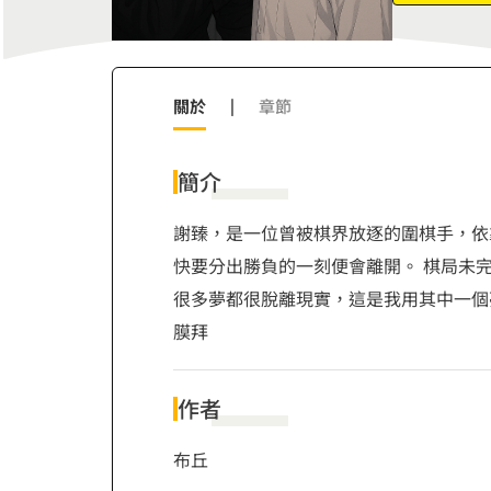
7
8
9
關於
|
章節
簡介
謝臻，是一位曾被棋界放逐的圍棋手，依
快要分出勝負的一刻便會離開。 棋局未
很多夢都很脫離現實，這是我用其中一個夢
膜拜
作者
布丘