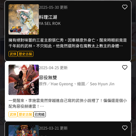
2025-05-30 更新
料理江湖
YA SEL ROK
擁有絕對味蕾的三星主廚張仁秀，因車禍意外身亡，醒來時眼前竟是
千年前的武林。不只如此，他竟然還附身在魔教太上教主的身體
裡？！
武俠
歷史古裝
懷著一身現代高超廚藝的他，要如何料理美食，也料理這江湖世界的
腥風血雨呢？
2025-04-25 更新
惡役無雙
原作／Hae Gyeong、繪圖／ Seo Hyun Jin
一覺醒來，李施雲竟然穿越進自己寫的武俠小說裡了！偏偏還是個小
配角惡役赫連雲！
身為魔教四公子，赫連雲卻是個身體弱到爆的遜咖，加上好色又不學
武俠
歷史古裝
已完結
無術，簡直是人見人棄嫌。最悲慘的是，他很快就將被英雄主角一劍
斬殺！
2025-03-21 更新
為了活下去，赫連雲只有變強再變強！看早已預知故事發展的他，要
如何開外掛闖蕩武林，扭轉命運，成為最強惡役無雙！