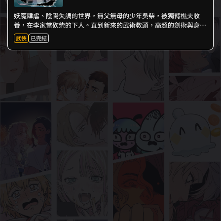
妖魔肆虐、陰陽失調的世界，無父無母的少年吳柴，被獨臂樵夫收
養，在李家當砍柴的下人。直到新來的武術教頭，高超的劍術與身
手，吸引了吳柴的目光。
武俠
已完結
新來的教頭、跋扈的少爺、溫柔的小姐，吳柴本來平靜的生活，將掀
起怎樣的風波呢？
熱血武俠漫畫《柴郎》，拳拳到肉的戰鬥，為你打開武術的新世界。
※本作品獲111年文化部獎勵創作