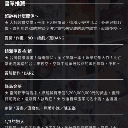
書單推薦
超齡有什麼關係～
★ 大齡裝嫩女僕 x 千年正太吸血鬼，這種反差很可以！外表只有17
歲、實則年過30的林家伶決定重拾未完成的高中課業，就讀夜校之
餘，還在神祕古堡兼差女僕。古靈精怪、童言無忌的正太小少爺，
愛情
/ 作畫／8O、編劇／黨DANG
總喊著要和家伶結婚，然而其真實身分是古堡真正的老爺——活了上
千年的吸血鬼！雙方互相以為對方年紀很小，陷入（自以為）權力
鎮邪甲冑-劍獅
不對等的僵局。總是雞同鴨講，卻在種種令人哭笑不得的誤會中解
★ 台灣特攝漫畫！傳奇信仰ｘ全民英雄－本土娛樂幻想大作！比往
開各自心結，甚至有了萌發戀情的可能！？
常更為黑暗的台北市夜空，空氣中籠罩著致命的黑色瘴氣，不知情
的市民因此被奪去了性命；這次，一直隱瞞著實情的政府秘密組織-
冒險動作
/ BARZ
T.A.E.（大台北精怪調查小組），面對巨大的五指精怪肆虐，加上劍
獅甲冑裝備者的失聯，也顯得束手無策。而個性開朗善良，有話直
綠島金夢
說的打工族主角-鄭士豪，在無意間捲入了這場攸關存亡的鎮邪之
★ 臺灣都市傳說中，綠島藏有市值3,200,000,000元的黃金，但到
戰，驚慌逃命的他會做出什麼決定呢！？
目前為止，還沒有人發現它！★ 改編自陳玉峯同名小說，金漫漫畫
家漢寶包，漫畫茁劇場系列壓軸力作！★ 神明牽引、師姐起乩、無
劇情
/ 漫畫／漢寶包、原著小說／陳玉峯
盡屍骸、重刑犯、濱海洞穴裡的黃金山—2008年，黑道盛傳有人在
綠島目擊黃金……槍擊要犯阿賢逃亡過程，接到一通改變人生的工
1/3的戀人
作電話——為了走避黑白兩道的追殺，阿賢與時運不濟的工程公司夫
艾勒是一位性工作者，為了生計，他什麼性癖都接受。常客「金」