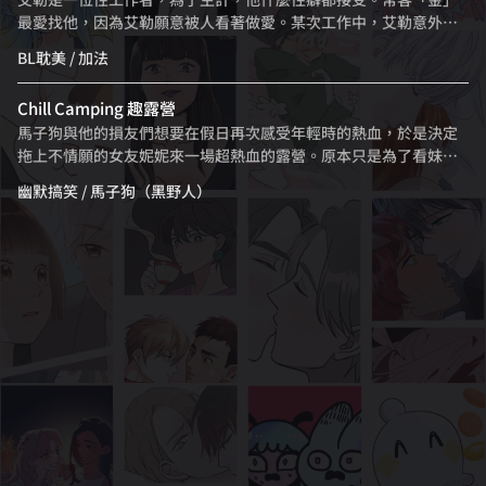
妻檔、生意虧損的飯店老闆，以及更生人重刑犯，一群亡命之徒組
最愛找他，因為艾勒願意被人看著做愛。某次工作中，艾勒意外愛
隊來到綠島，計畫挖掘……市值32億的黃金！黃金夢沸騰，以貪念
上了那位沉默的旁觀者：金的室友，安德烈。當三人的日常開始交
為動力，淘金隊成員高燒不退、夢中囈語、無形託夢，埋藏在地底
BL耽美
/ 加法
錯，原本清楚的關係界線，也開始變得危險又曖昧——
的究竟是什麼！？與世隔絕的石洞中，人與虛無的界線模糊不清，
金漫獎漫畫家漢寶包以獨到的角度改編梳理原著，透過樸實細膩的
Chill Camping 趣露營
筆觸與節奏，營造充滿懸疑靈異的離島故事。
馬子狗與他的損友們想要在假日再次感受年輕時的熱血，於是決定
拖上不情願的女友妮妮來一場超熱血的露營。原本只是為了看妹子
的一行人在瞭解了各種露營眉角與實地體驗後，真正地被露營療癒
幽默搞笑
/ 馬子狗（黑野人）
了。