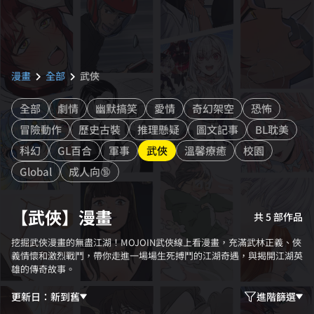
漫畫
全部
武俠
chevron_right
chevron_right
全部
劇情
幽默搞笑
愛情
奇幻架空
恐怖
冒險動作
歷史古裝
推理懸疑
圖文記事
BL耽美
科幻
GL百合
軍事
武俠
溫馨療癒
校園
Global
成人向🔞
【武俠】漫畫
共 5 部作品
挖掘武俠漫畫的無盡江湖！MOJOIN武俠線上看漫畫，充滿武林正義、俠
義情懷和激烈戰鬥，帶你走進一場場生死搏鬥的江湖奇遇，與揭開江湖英
雄的傳奇故事。
更新日：新到舊
進階篩選