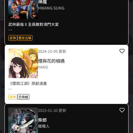
神魔
HWANG SUNG
武林最強 X 全員敵對鴻門大宴
曠世奇才的魔教教主清風，在武林中如新星崛起。受邀婚宴，卻見正
武俠
歷史古裝
派邪教各路高手齊聚一堂，而且似乎不懷好意……
2024-10-09 更新
面對叛徒與敵人夾殺，他身陷困境，好不容易熬到重生時刻，沒想到
竟然武功、「腹肌」盡失！成了300斤渾圓身軀的前魔教教主，要如
煙與花的相遇
何「舉步維艱」，展開「重磅」復仇之路呢？
YANG
《煙雨江湖》原創漫畫
江湖之中，強者才是絕對的真理！
武俠
已完結
即使心中有再多的理由，不透過刀劍，是無法傳遞給對方的。
兩人的雙眼之中，映著的是不可退讓的決心！
2023-01-20 更新
桃花與凌煙之間的殊死鬥誰能勝出？
就由大俠來一探究竟了
柴郎
橄欖人