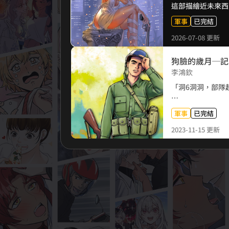
這部描繪近未來西
推演，揭示台海戰
軍事
已完結
瀕臨崩潰，第三次
祈願，這只是漫畫
2026-07-08 更新
狗臉的歲月─記1
李鴻欽
「洞6洞洞，部隊
「我1629梯，你
軍事
已完結
李鴻欽精心重繪，
2023-11-15 更新
重現90年代菜鳥