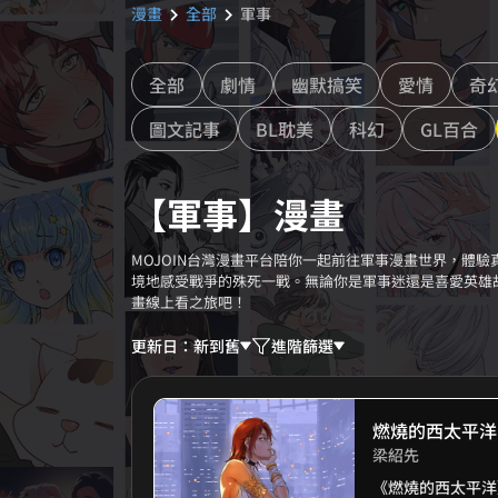
漫畫
全部
軍事
chevron_right
chevron_right
全部
劇情
幽默搞笑
愛情
奇
圖文記事
BL耽美
科幻
GL百合
【軍事】漫畫
MOJOIN台灣漫畫平台陪你一起前往軍事漫畫世界，體
境地感受戰爭的殊死一戰。無論你是軍事迷還是喜愛英雄
畫線上看之旅吧！
更新日：新到舊
進階篩選
燃燒的西太平洋
梁紹先
《燃燒的西太平洋