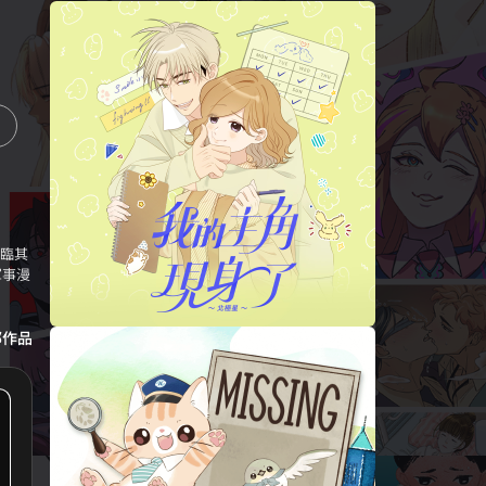
身臨其
軍事漫
部作品