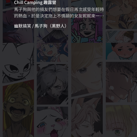
險又曖昧——
Chill Camping 趣露營
退、夢中囈語、無形託夢，埋藏在地底的究竟是
馬子狗與他的損友們想要在假日再次感受年輕時
什麼！？與世隔絕的石洞中，人與虛無的界線模
的熱血，於是決定拖上不情願的女友妮妮來一場
糊不清，金漫獎漫畫家漢寶包以獨到的角度改編
超熱血的露營。原本只是為了看妹子的一行人在
梳理原著，透過樸實細膩的筆觸與節奏，營造充
幽默搞笑
/ 馬子狗（黑野人）
瞭解了各種露營眉角與實地體驗後，真正地被露
滿懸疑靈異的離島故事。
營療癒了。