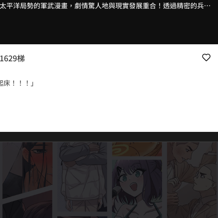
太平洋局勢的軍武漫畫，劇情驚人地與現實發展重合！透過精密的兵棋
爭的可能走向，中國登陸台灣，美日對峙、俄羅斯暗中操作，中美關係
世界大戰的陰影籠罩在每一個角落。緊張局勢步步緊逼，讀者無不屏息
中的虛構劇情，而非「神預言」的實現。
629梯
起床！！！」
幾梯的啊！？」
絕版經典再現江湖！
新兵共同經歷汗水、淚水與歡笑的軍中生活。