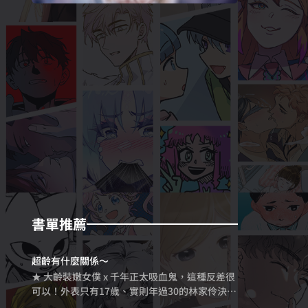
書單推薦
超齡有什麼關係～
★ 大齡裝嫩女僕 x 千年正太吸血鬼，這種反差很
可以！外表只有17歲、實則年過30的林家伶決定
重拾未完成的高中課業，就讀夜校之餘，還在神