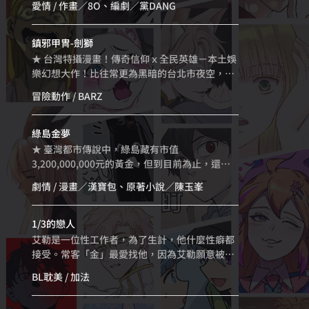
愛情
/ 作畫／8O、編劇／黨DANG
祕古堡兼差女僕。古靈精怪、童言無忌的正太小
少爺，總喊著要和家伶結婚，然而其真實身分是
古堡真正的老爺——活了上千年的吸血鬼！雙方
鎮邪甲冑-劍獅
互相以為對方年紀很小，陷入（自以為）權力不
★ 台灣特攝漫畫！傳奇信仰ｘ全民英雄－本土娛
對等的僵局。總是雞同鴨講，卻在種種令人哭笑
樂幻想大作！比往常更為黑暗的台北市夜空，空
不得的誤會中解開各自心結，甚至有了萌發戀情
氣中籠罩著致命的黑色瘴氣，不知情的市民因此
冒險動作
/ BARZ
的可能！？
被奪去了性命；這次，一直隱瞞著實情的政府秘
密組織-T.A.E.（大台北精怪調查小組），面對巨
大的五指精怪肆虐，加上劍獅甲冑裝備者的失
綠島金夢
聯，也顯得束手無策。而個性開朗善良，有話直
★ 臺灣都市傳說中，綠島藏有市值
說的打工族主角-鄭士豪，在無意間捲入了這場攸
3,200,000,000元的黃金，但到目前為止，還沒
關存亡的鎮邪之戰，驚慌逃命的他會做出什麼決
有人發現它！★ 改編自陳玉峯同名小說，金漫漫
劇情
/ 漫畫／漢寶包、原著小說／陳玉峯
定呢！？
畫家漢寶包，漫畫茁劇場系列壓軸力作！★ 神明
牽引、師姐起乩、無盡屍骸、重刑犯、濱海洞穴
裡的黃金山—2008年，黑道盛傳有人在綠島目擊
1/3的戀人
黃金……槍擊要犯阿賢逃亡過程，接到一通改變
艾勒是一位性工作者，為了生計，他什麼性癖都
人生的工作電話——為了走避黑白兩道的追殺，
接受。常客「金」最愛找他，因為艾勒願意被人
阿賢與時運不濟的工程公司夫妻檔、生意虧損的
看著做愛。某次工作中，艾勒意外愛上了那位沉
BL耽美
/ 加法
飯店老闆，以及更生人重刑犯，一群亡命之徒組
默的旁觀者：金的室友，安德烈。當三人的日常
隊來到綠島，計畫挖掘……市值32億的黃金！黃
開始交錯，原本清楚的關係界線，也開始變得危
金夢沸騰，以貪念為動力，淘金隊成員高燒不