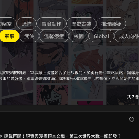
幻架空
恐怖
冒險動作
歷史古裝
推理懸疑
軍事
武俠
溫馨療癒
校園
Global
成人向🔞
驗真實戰場的刺激！軍事線上漫畫融合了壯烈戰鬥、英勇行動和戰略策略，讓你
故事的愛好者，軍事漫畫都會滿足你對戰爭和軍旅生活的想像，立即開始你的
共 2 
》連載再開！現實與漫畫預言交織，第三次世界大戰一觸即發？