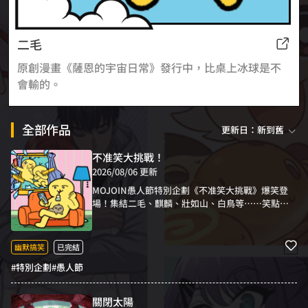
二毛
原創漫畫《薩恩的宇宙日常》發行中，比桌上冰球是不
會輸的。
全部作品
更新日：新到舊
不准笑大挑戰！
2026/08/06 更新
MOJOIN愚人節特別企劃《不准笑大挑戰》爆笑登
場！集結二毛、麒麟、壯如山、白鳥等……笑點各
異的台灣漫畫家，打造最荒謬、最失控的故事，只
為讓你笑到停不下來！《不准笑大挑戰》，一場搞
笑高手與你之間的終極決鬥！你！能忍住不笑嗎？
幽默搞笑
已完結
#特別企劃
#愚人節
關閉太陽