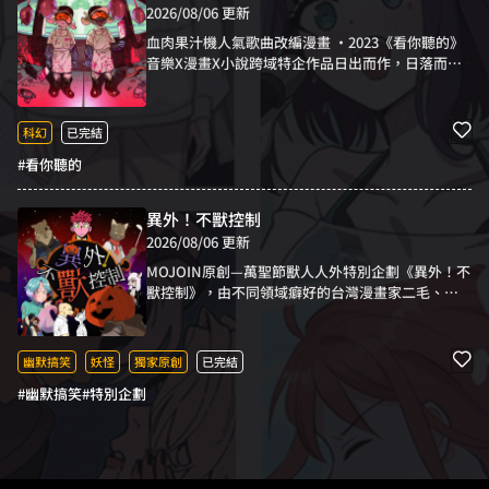
2026/08/06 更新
血肉果汁機人氣歌曲改編漫畫 ‧2023《看你聽的》
音樂X漫畫X小說跨域特企作品日出而作，日落而
息。在工廠日復一日工作的27號跟33號，下班後唯
一樂趣就是反覆重看第二集的狗血鄉土連續劇。某
日兩人得知今天下班後會播第一集，27號聽了喜形
科幻
已完結
於色。然而他們發現今天工作量早已超標，但太陽
#看你聽的
尚未落下，而其他人都沒有發覺這一切都不對
勁……於是兩人抱著要看到連續劇的決心，他們
要……關閉太陽！！
異外！不獸控制
2026/08/06 更新
MOJOIN原創—萬聖節獸人人外特別企劃《異外！不
獸控制》，由不同領域癖好的台灣漫畫家二毛、欸
恩波、凱吉、黃色書刊、KU-N、狷等，共同打造的
獸人人外短篇故事集，將在萬聖節帶給您驚奇和樂
趣。不用是有錢到可疑的獸控，也可以盡情享受最
幽默搞笑
妖怪
獨家原創
已完結
多元化的獸人人外故事。漫畫星不獸控制啦！獸人
#幽默搞笑
#特別企劃
人外漫畫推薦，絕對不容錯過！