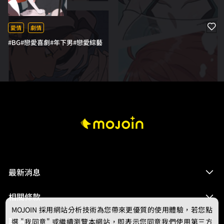
過錄製，卻發現節目充滿了誘人的好處，便強迫公
司下屬江景辰和她組成假 CP 取得勝利享受福利。 在
節目精心設計的任務裡，心跳開始上升，數據開始
愛情
劇情
偏移⋯⋯ 只是他們忘了——這場戀愛遊戲，不只有他
#BG
#戀愛喜劇
#年下男
#戀愛綜藝
們兩人參與。
最新消息
相關條款
MOJOIN
採用網站分析技術為您帶來更優質的使用體驗，若您點
聯絡我們
選 "我同意" 或繼續瀏覽本網站，即表示您同意我們使用第三方