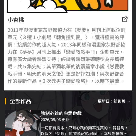
小杏桃
2011年與漫畫家灰野都協力在《夢夢》月刊上連載企劃
單元〈３選１小劇場「轉角撞到愛」〉，獲得極高的評
價！接續前作的超人氣，2013年同樣和漫畫家灰野都協
力在《夢夢》月刊上推出「戀愛教戰手冊」企劃單元，
擁有廣大讀者熱烈支持；經讀者熱烈敲碗轉型為長篇連
載，共５集完結；其單獨執筆的後續篇章小說《戀愛教
戰手冊‧明天的明天之後》更是好評如潮！與灰野都合
作的最新作品《３次元男子戀愛攻略》，以時下最流行
的「手遊」為元素，於《夢夢》月刊一推出就造成轟動
勇奪連載排行第一！ 2018年漫博搭配知名漫畫家MAE的
全部作品
更新日：新到舊
封面插圖，出版《誘捕！不聽話的寵物男孩》小說，簽
名特裝版２天隨即完銷，並迅速再版，可見其創作之實
強制心跳的戀愛遊戲
力。
2026/08/06 更新
一切都有劇本，只有心跳的頻率是真的。 韓智昀，
以假名「伊娜」參加戀愛實境節目，本只想低調撐