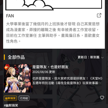
FAN
大學畢業後當了幾個月的上班族後才發現 自己其實是想
成為漫畫家，莽撞的離職之後 有幸被勇者工作室收留，
目前在工作室兼任 主筆與助手。畫風偏日系，喜歡畫女
性角色。
全部作品
更新日：新到舊
是雷隊友，也是好朋友
2026/08/06 更新
也許是雷隊友，但大家終究還是好朋友！《天堂M》
五週年特別活動《尋找全能雷隊友》玩家故事募
集，在20則優選故事中，精選四則搞笑血淚經驗改
編漫畫作品集上線啦！
幽默搞笑
已完結
#幽默搞笑