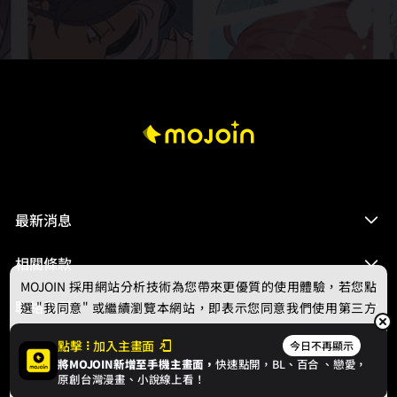
最新消息
相關條款
MOJOIN
採用網站分析技術為您帶來更優質的使用體驗，若您點
聯絡我們
選 "我同意" 或繼續瀏覽本網站，即表示您同意我們使用第三方
Cookie，欲瞭解更多資訊請見
隱私權政策
。
點擊
加入主畫面
今日不再顯示
將MOJOIN新增至手機主畫面，
快速點開，BL、
百合
、戀愛，
我同意
原創台灣漫畫、小說線上看！
© 2024 gamania Digital Entertainment Co., Ltd.