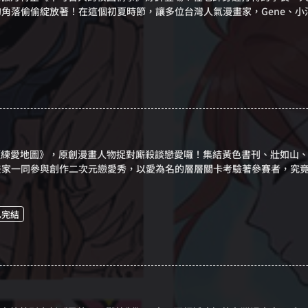
角落偷偷綻放著！在這個初夏時節，讓多位台灣人氣漫畫家，Gene、小河
園，探索屬於他們的祕密情事。
《練愛地圖》，原創漫畫人物捉對廝殺談戀愛囉！集結黃色書刊、壯如山、瑞 
畫家一同參與創作二次元戀愛秀，以愛為名的層層關卡考驗著參賽者，究
已完結