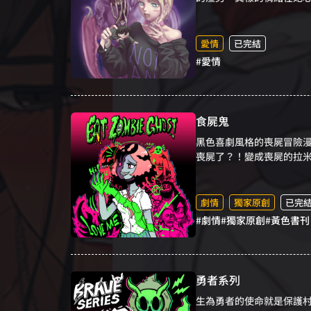
愛情
已完結
#愛情
食屍鬼
黑色喜劇風格的喪屍冒險
喪屍了？！變成喪屍的拉
裡體驗身歷其境的驚奇、
劇情
獨家原創
已完
#劇情
#獨家原創
#黃色書刊
勇者系列
生為勇者的使命就是保護