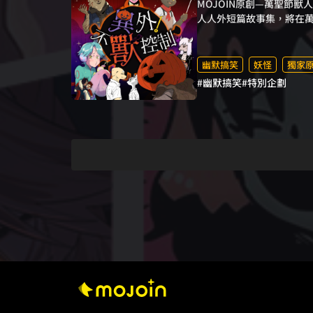
MOJOIN原創—萬聖節
人人外短篇故事集，將在
畫推薦，絕對不容錯過！
幽默搞笑
妖怪
獨家
#幽默搞笑
#特別企劃