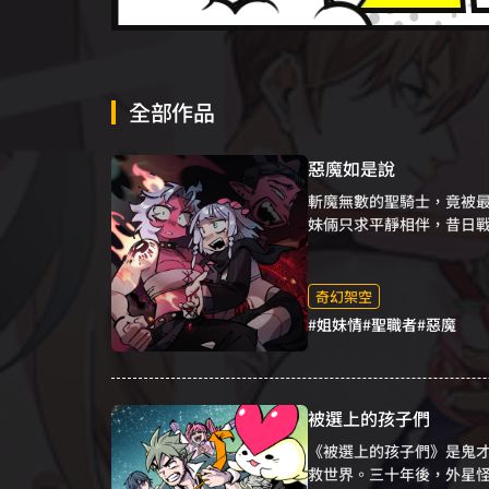
全部作品
惡魔如是說
斬魔無數的聖騎士，竟被
妹倆只求平靜相伴，昔日戰
力作！
奇幻架空
#姐妹情
#聖職者
#惡魔
被選上的孩子們
《被選上的孩子們》是鬼
救世界。三十年後，外星