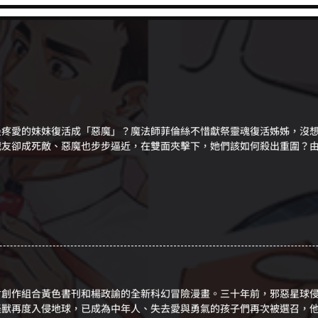
最疼愛的妹妹復活成「惡魔」？魔法師菲倫絲不惜獻祭靈魂復活姊姊，沒
友卻成死敵、惡魔也步步逼近，在雙面夾擊下，她們該如何殺出重圍？由人
才創作組合黃色書刊和楊政諭的全新科幻冒險漫畫。三十年前，邪惡星球
怪獸再度入侵地球，已成為中年人、失去愛與勇氣的孩子們再次被選召，