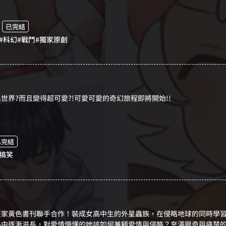
代的情書。
已完結
#科幻
#戰鬥
#獨家原創
世界?而且變得超可愛?!可愛可愛的奇幻旅程即將開始!!
已完結
默搞笑
畫家黃色書刊聯手合作！裝成女高中生的外星蟲族，在侵略地球的同時學
心中逐漸滋長，對愛情懵懂的她該如何兼顧愛情與侵略？充滿獵奇與痛楚