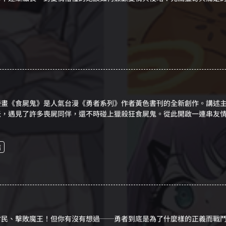
漫畫《食屍鬼》是人氣台漫《勇者系列》作者黃色書刊的全新創作。講述
米，遇見了許多喪屍同伴，還不時碰上獵殺狂食屍鬼。從此開啟一連串友
幽默的大冒險吧！
結
村民、擊敗魔王！但你有沒有想過──勇者到底是為了什麼樣的正義而戰