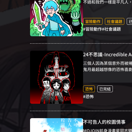
不過和我們一樣是平凡人
冒險動作
社會議題
#冒險動作
#社會議題
24不思議-Incredible A
三個人因為某個意外而被捲
鬼月最超越想像的恐怖喜
恐怖
已完結
#恐怖
不可告人的校園情事
MOJOIN前身漫畫星同