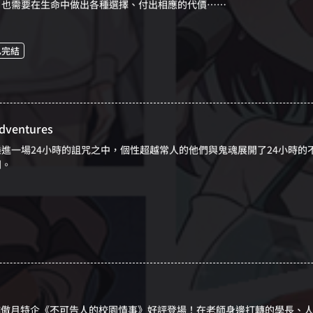
，也需要在生命中做出各種選擇、付出相應的代價……
已完結
dventures
進一場24小時的詛咒之中，個性超越常人的他們與鬼魂展開了24小時
劇。
志驕傲月特企《不可告人的校園情事》好評登場！在老師身邊打轉的學長、