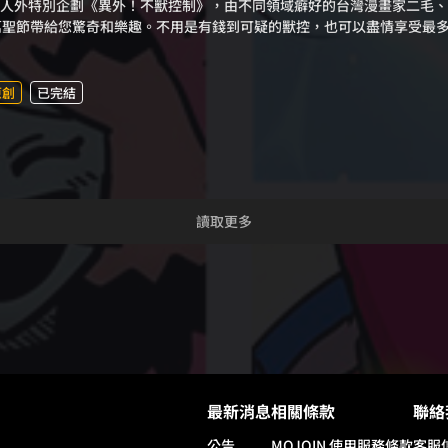
獸人人外特別企劃《異外！不獸控制》，由不同領域癖好的台灣漫畫家二毛、
萬聖節帶給您驚奇和樂趣。不用是有錢到可疑的獸控，也可以盡情享受最
原創
已完結
讀取更多
最新消息
相關條款
聯絡
公告
MOJOIN
使用服務條款
客服