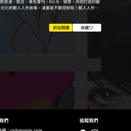
欸恩波、凱吉、黃色書刊、KU-N、狷等，共同打造的獸
多元化的獸人人外故事。漫畫星不獸控制啦！獸人人外漫
前往閱讀
收藏
我們
追蹤我們
信箱：
cs@mojoin.com