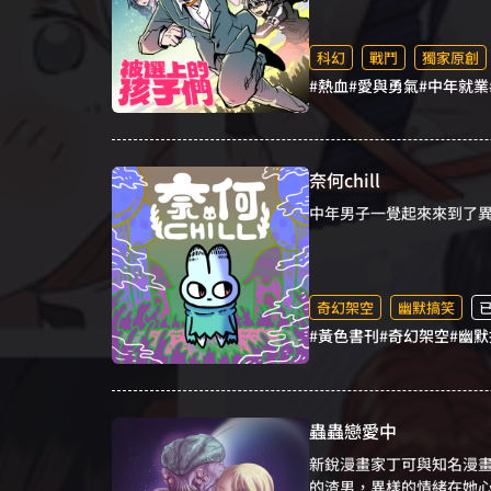
的熱血故事，獻給昭和年
科幻
戰鬥
獨家原創
#熱血
#愛與勇氣
#中年就業
奈何chill
中年男子一覺起來來到了異
奇幻架空
幽默搞笑
#黃色書刊
#奇幻架空
#幽
蟲蟲戀愛中
新銳漫畫家丁可與知名漫
的渣男，異樣的情緒在她