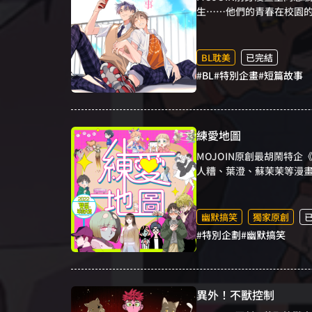
生……他們的青春在校園的
人，引領你回到青澀的校
BL耽美
已完結
#BL
#特別企畫
#短篇故事
練愛地圖
MOJOIN原創最胡鬧特企
人糟、葉澄、蘇茉茉等漫
愛地圖裡尋找愛情。
幽默搞笑
獨家原創
#特別企劃
#幽默搞笑
異外！不獸控制