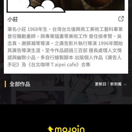
小莊
筆名小莊 1968年生，台灣台北復興商工美術工藝科畢業
曾任職動畫師，與專業插畫等美術工作 曾任侯孝賢、吳
念真、謝屏瀚等導演，之廣告影片執行導演 1996年開始
其廣告導演生涯，至今作品超過三百部 擅長處理人文情
感與幽默小品，多自行繪製腳本 出版個人作品《廣告人
手記》及《台北咖啡Ｔaipei cafe》合集
全部作品
更新日：新到舊