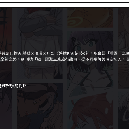
界共創刊物★ 懸疑ｘ浪漫ｘ科幻《跨途Khuà-Tôo》，取台語「看圖」
條全新之路。創刊號「旅」匯聚三篇旅行故事，從不同視角與時空切入，
生綺譚》、《破曉：霧中女子》、《失能之谷：Z》，搭配編劇與漫畫家的
《双生綺譚》（編劇／小惑星、漫畫家／安品）改編自電影短片《双生花》
家族悲劇。《破曉：霧中女子》（編劇／ＮＫ、漫畫家／王偉帆）改編自
交織的時代渡輪之旅。《失能之谷：Z》（編劇／陳怡儒、漫畫家／六牧）
能
#時代
#烏托邦
，臨時組隊的少女和傭兵，尋覓啟動致幻藥物的烏托邦。