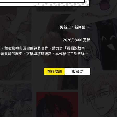
更新日：新到舊
2026/08/06 更新
之音，象徵影視與漫畫的跨界合作，致力於「看圖說故事」
涵蓋臺灣的歷史、文學與核能議題。本作精選三部改編自
創作訪談，全方位解構創作心流。咱作伙來看(Khuà)
，獲文策院原創漫畫及劇本創作競賽佳作。昭和十二年，被
電影《破曉》，發想自台灣文學家翁鬧生平。日治知識分
前往閱讀
收藏
改編自影集《失能之谷》，以恆春核三廠為背景的科幻