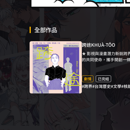
全部作品
跨途KHUÀ-TÔO
★ 影視與漫畫潛力新銳跨
的共同使命，攜手開創一
影視劇本的短篇漫畫—《双
圖(Tôo)，一同探索！
詛咒的龍鳳胎和溫泉鄉的
劇情
已完結
子必經之路，鄉愁與浪漫
#跨界
#台灣歷史
#文學
#核
寓言。能源耗盡的近未來