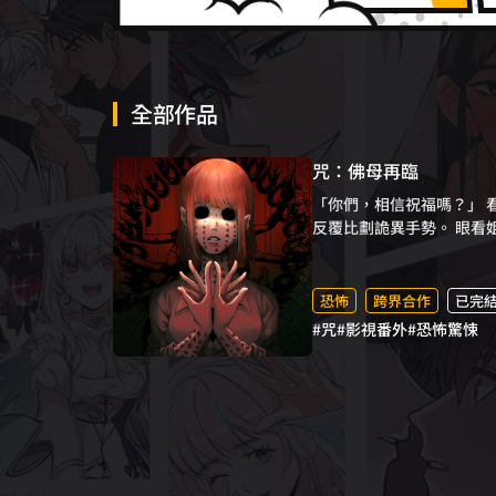
全部作品
咒：佛母再臨
「你們，相信祝福嗎？」 看完電影《咒》後的一場離奇車禍，徹底擊潰了心妤。倖存下來的她深信自己已被大黑佛母盯上，從此神經緊繃，低聲唸誦咒語、
反覆比劃詭異手勢。 眼看
恐怖
跨界合作
已完
#咒
#影視番外
#恐怖驚悚