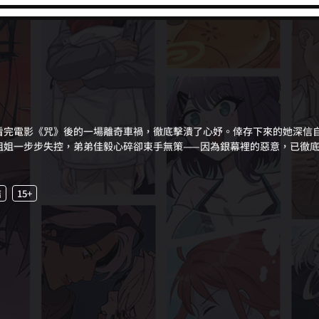
姐姐一步步失控，弟弟佳毅心碎卻束手無策——因為銀幕裡的惡意，已徹
結
15+