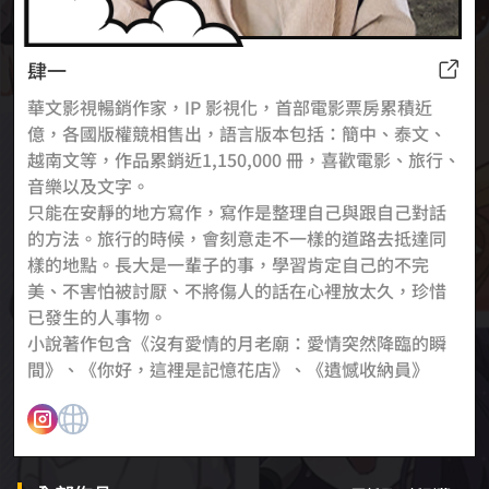
肆一
華文影視暢銷作家，IP 影視化，首部電影票房累積近
億，各國版權競相售出，語言版本包括：簡中、泰文、
越南文等，作品累銷近1,150,000 冊，喜歡電影、旅行、
音樂以及文字。
只能在安靜的地方寫作，寫作是整理自己與跟自己對話
的方法。旅行的時候，會刻意走不一樣的道路去抵達同
樣的地點。長大是一輩子的事，學習肯定自己的不完
美、不害怕被討厭、不將傷人的話在心裡放太久，珍惜
已發生的人事物。
小說著作包含《沒有愛情的月老廟：愛情突然降臨的瞬
間》、《你好，這裡是記憶花店》、《遺憾收納員》