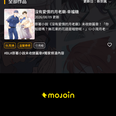
全部作品
更新日：新到舊
沒有愛情的月老廟-幸福糖
2026/08/09 更新
原著小說《沒有愛情的月老廟》未收錄篇章！「你
知道嗎？無花果的花語是暗戀呢。」🐶小灣月老廟
的特約果農徐毅，因為路邊停車違規和身為警察的
賴文傑有了交集；但個性樂觀又直率的賴文傑，其
實早就注意到徐毅並對他抱有好感。再次相遇時，
BL耽美
溫馨療癒
已完結
賴文傑使出直球攻勢，約喝咖啡、每週遛狗、戶外
#BL
#原著小說未收錄篇章
#獨家條漫內容
野餐樣樣來！但在徐毅的心中，卻有個無法抹滅的
身影…… 開朗率真年下警察 X 創傷往事內斂果農，
兩人之間會如何牽起戀愛的紅線呢？