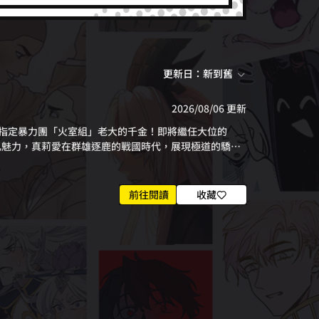
更新日：新到舊
2026/08/06 更新
是指定暴力團「火室組」老大的千金！即將繼任大位的
凡魅力，真莉愛在群雄逐鹿的戰國時代，展現極道的驕
前往閱讀
收藏