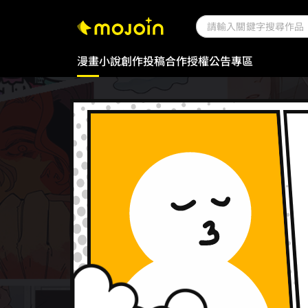
漫畫
小說
創作投稿
合作授權
公告專區