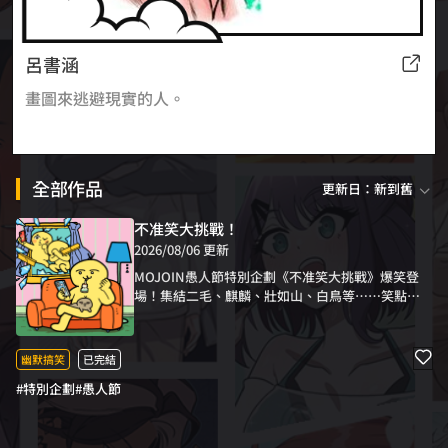
呂書涵
畫圖來逃避現實的人。
全部作品
更新日：新到舊
不准笑大挑戰！
2026/08/06 更新
MOJOIN愚人節特別企劃《不准笑大挑戰》爆笑登
場！集結二毛、麒麟、壯如山、白鳥等……笑點各
異的台灣漫畫家，打造最荒謬、最失控的故事，只
為讓你笑到停不下來！《不准笑大挑戰》，一場搞
笑高手與你之間的終極決鬥！你！能忍住不笑嗎？
幽默搞笑
已完結
#特別企劃
#愚人節