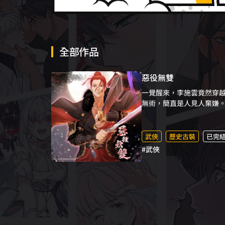
全部作品
惡役無雙
一覺醒來，李施雲竟然穿
無術，簡直是人見人棄嫌
闖蕩武林，扭轉命運，成
武俠
歷史古裝
已完
#武俠