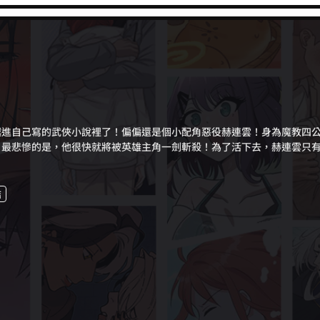
越進自己寫的武俠小說裡了！偏偏還是個小配角惡役赫連雲！身為魔教四
。最悲慘的是，他很快就將被英雄主角一劍斬殺！為了活下去，赫連雲只
為最強惡役無雙！
結