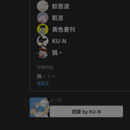
欸恩波
凱吉
黃色書刊
KU-N
狷。
作者的話
狷。：

鹹水雞小辣，胡椒可以多一點，不要加番茄醬。
看更多
☆.。.:・°☆.。.:・°☆.。.:*

上一話
✿如何「按讚點豆」？

悶夏 by KU-N