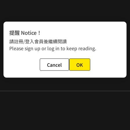
提醒 Notice！
請註冊/登入會員後繼續閱讀
Please sign up or log in to keep reading.
Cancel
OK


點選「下方綠色豆子」為你喜歡的作品按讚支持，有幾分喜愛就點選幾次豆子吧✧｡٩(ˊᗜˋ)و✧*｡