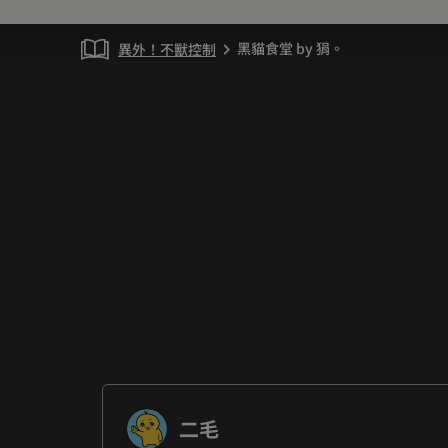
黑貓食堂 by 狷。
異外！不獸控制
chevron_right
二毛