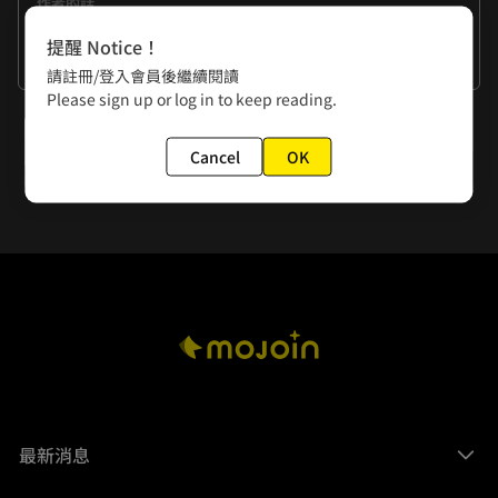
作者的話
前陣子去了內惟藝術中心，才知道阿嬤家前面的水溝以前是流
提醒 Notice！
著溫泉水，超震驚！
看更多
請註冊/登入會員後繼續閱讀
Please sign up or log in to keep reading.
下一話
Cancel
OK
第7話 民宿阿姨
最新消息