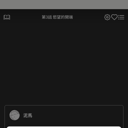
第3話 慾望的開端
泥馬