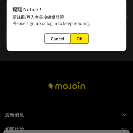
作者的話
提醒 Notice！
平價牛排店的香蒜麵包是人間極品。
請註冊/登入會員後繼續閱讀
Please sign up or log in to keep reading.
下一話
第4話 沒自信的理由
Cancel
OK
最新消息
相關條款