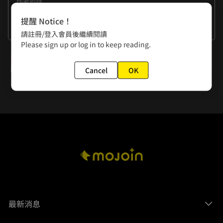
作者的話
清明吃了好多春捲玩耍了好幾天進度緊張

提醒 Notice！
感謝阿曼跟包包協助作畫！
看更多
請註冊/登入會員後繼續閱讀
Please sign up or log in to keep reading.
下一話
Cancel
OK
第十五回：不一樣的一樣
最新消息