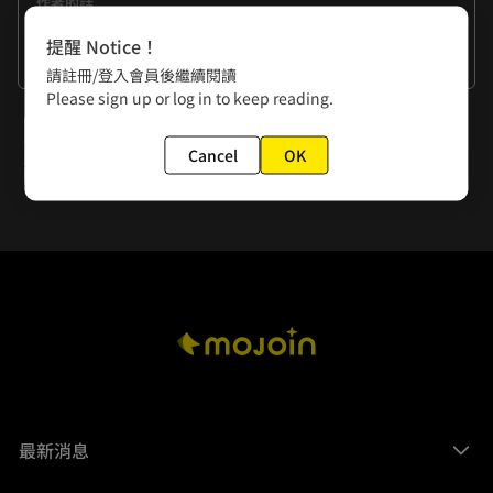
作者的話
我當學生的那個年代，高等教育並沒有那麼多元化，不像現在
提醒 Notice！
都有漫畫系了呢！不過估計當時即使有漫畫系，我也讀不了
看更多
請註冊/登入會員後繼續閱讀
吧。「餓死」大概是所有父母對以畫畫為職業最大的成見。我
Please sign up or log in to keep reading.
也是在成為漫畫家10年後，媽媽發現我沒餓死，才默許的。~
下一話
(๑•̀ㅂ•́)و✧
Cancel
OK
離人坡(三)
最新消息