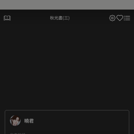
秋光盡(三)
曉君