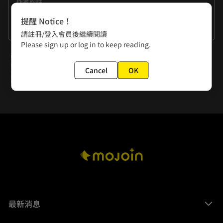
作者的話
不聽音樂，我專看劇。2021年沒有幾齣好劇，全都嗑完之後開
提醒 Notice！
始呈現劇荒狀態。然後我終於發現了自媒體的寶藏區。話說有
看更多
請註冊/登入會員後繼續閱讀
些UP主啊真乃神人，作的專欄節目比電視劇有意思並且認真
Please sign up or log in to keep reading.
又內涵多了！特別講述疑案、神秘事件的節目，比電視劇還精
下一話
彩，想寫故事編劇，往這裡頭鑽，準是靈感滿滿，簡直寶藏區
啊！
Cancel
OK
霜雪痕(一)
最新消息