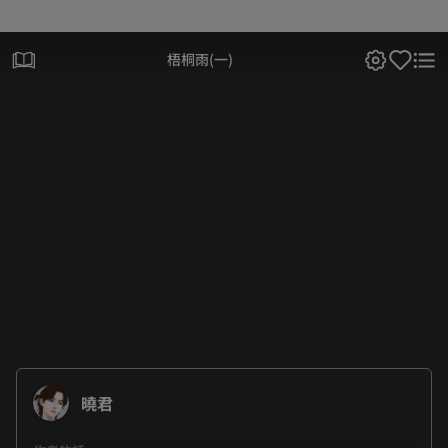
梧桐雨(一)
曉君