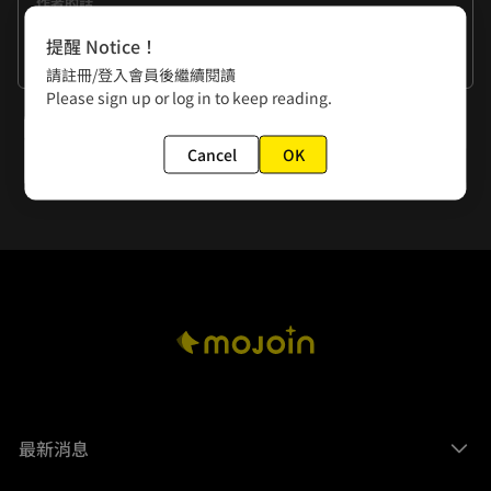
作者的話
前幾年陳情令火爆網路時，我一看到男角色們的蒙眼劇照立馬
提醒 Notice！
就想到了我的單雨暮！想像如果《幽夢影》影劇化，誰適合演
看更多
請註冊/登入會員後繼續閱讀
單雨暮呢？長得好看是必須的，他還要有一雙玻璃珠一般清透
Please sign up or log in to keep reading.
的眼珠子…一塵不染，好像能看透世事一樣。大家覺得誰適合
下一話
呢？推薦來給我想像一下吧！
Cancel
OK
梧桐雨(二)
最新消息