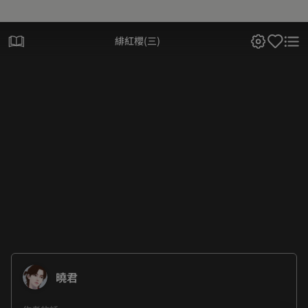
緋紅櫻(三)
曉君