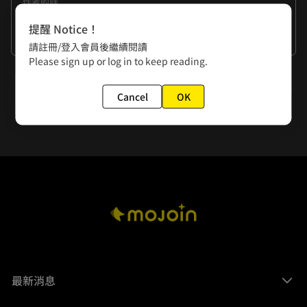
作者的話
畫《幽夢影》的時候，我剛從手繪過渡到電繪，本來工作桌亂
提醒 Notice！
七八糟的，一堆畫圖工具、紙張、陳年橡皮擦屑，趕稿期間沒
看更多
請註冊/登入會員後繼續閱讀
在收拾的。改成電繪之後，桌子終於開始乾淨簡單了起來。我
Please sign up or log in to keep reading.
本來想啊，隨著電繪的資歷愈來愈久，我的工具理應會愈來愈
下一話
進化的吧？看周圍畫畫的人，多功能大繪圖板、平板、繪圖螢
幕啥的……十年過去了，低頭一看，我現在手下的繪圖工具，
Cancel
OK
梧桐雨(一)
竟已經退化到初階入門款……這可以說是愈活愈回去嗎？
(ฅ>ω
最新消息