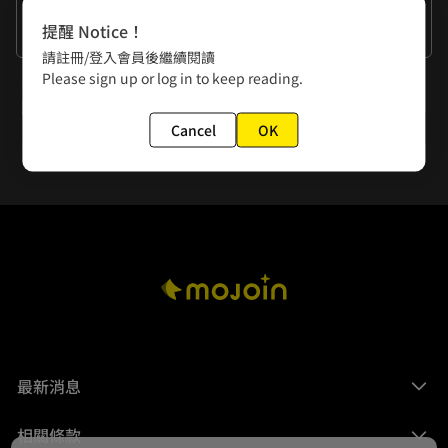
作者的話
提醒 Notice！
好想露營，但又很怕蟲
請註冊/登入會員後繼續閱讀
Please sign up or log in to keep reading.
下一話
第187-188回
Cancel
OK
最新消息
相關條款