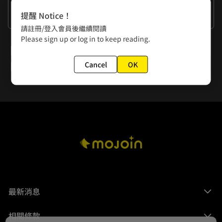
作者的話
提醒 Notice！
想了解師徒組的關係走向，請鎖定下週更新！
請註冊/登入會員後繼續閱讀
Please sign up or log in to keep reading.
下一話
第183-184回
Cancel
OK
最新消息
相關條款