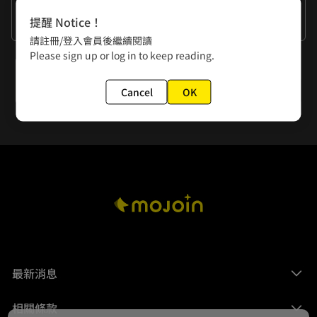
作者的話
提醒 Notice！
今年的目標不再熬夜！辦得到嗎⋯⋯
請註冊/登入會員後繼續閱讀
Please sign up or log in to keep reading.
下一話
第181-182回
Cancel
OK
最新消息
相關條款