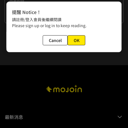
作者的話
編按：感謝讀者們對《三個不結婚的女人》的喜愛，因應作品
提醒 Notice！
檔期安排，暫停休刊兩週。敬請期待警察師徒組子靖與少峰之
看更多
請註冊/登入會員後繼續閱讀
間的故事！！
Please sign up or log in to keep reading.
下一話
Cancel
OK
情人節番外
最新消息