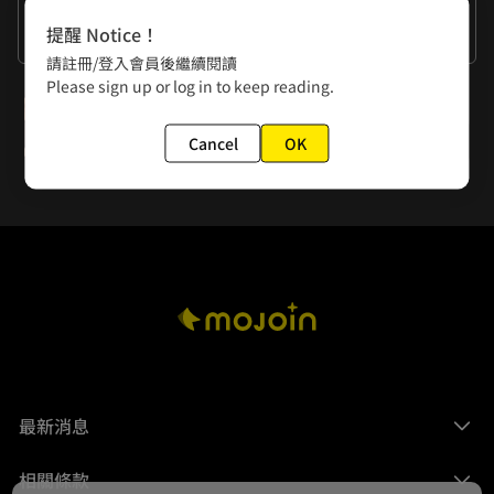
作者的話
提醒 Notice！
又剪短髮了，現在變得好喜歡中短髮。
請註冊/登入會員後繼續閱讀
Please sign up or log in to keep reading.
下一話
第151-152回
Cancel
OK
最新消息
相關條款